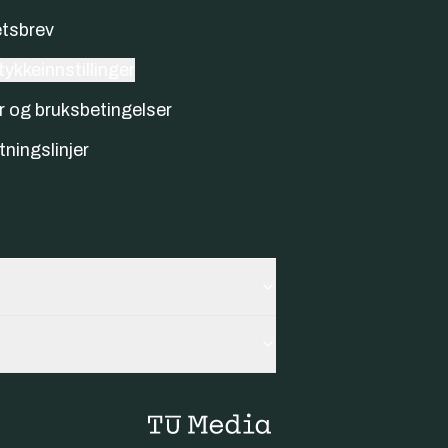
tsbrev
ykkeinnstillinger
r og bruksbetingelser
tningslinjer