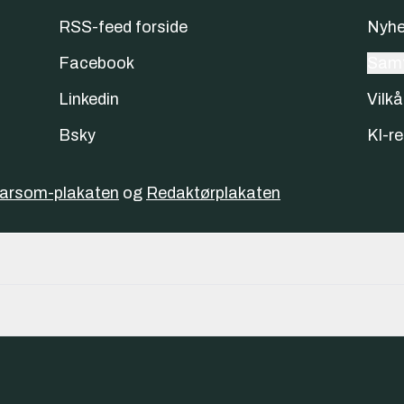
RSS-feed forside
Nyhe
Facebook
Samt
Linkedin
Vilkå
Bsky
KI-re
varsom-plakaten
og
Redaktørplakaten