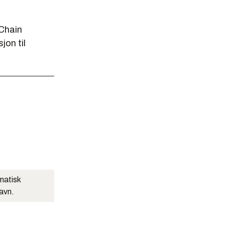
 Chain
jon til
matisk
navn.