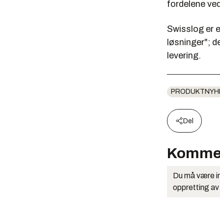
fordelene ved
Swisslog er e
løsninger"; d
levering.
PRODUKTNYH
Del
Komme
Du må være in
oppretting av