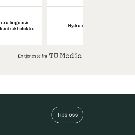
ntrollingeniør
Hydrolog
Seksjon
skontrakt elektro
En tjeneste fra
Tips oss