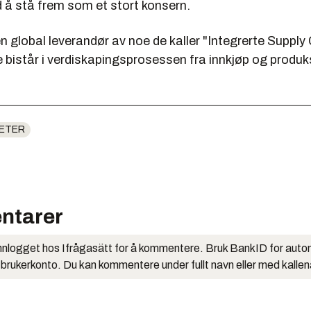
 å stå frem som et stort konsern.
n global leverandør av noe de kaller "Integrerte Supply
e bistår i verdiskapingsprosessen fra innkjøp og produks
ETER
ntarer
nlogget hos Ifrågasätt for å kommentere. Bruk BankID for auto
 brukerkonto. Du kan kommentere under fullt navn eller med kalle