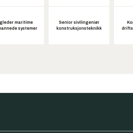
gleder maritime
Senior sivilingeniør
Ko
annede systemer
konstruksjonsteknikk
drift