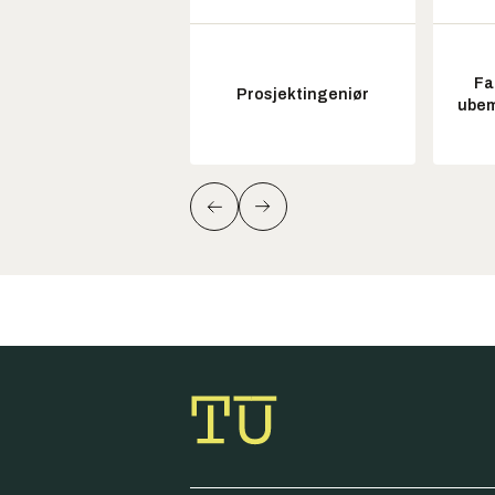
Fa
Prosjektingeniør
ubem