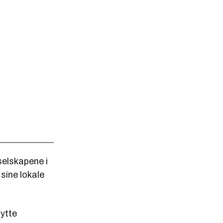
selskapene i
 sine lokale
nytte