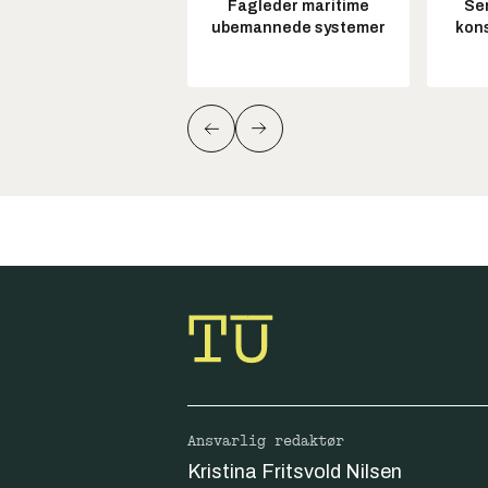
Fagleder maritime
Sen
ubemannede systemer
kon
Ansvarlig redaktør
Kristina Fritsvold Nilsen