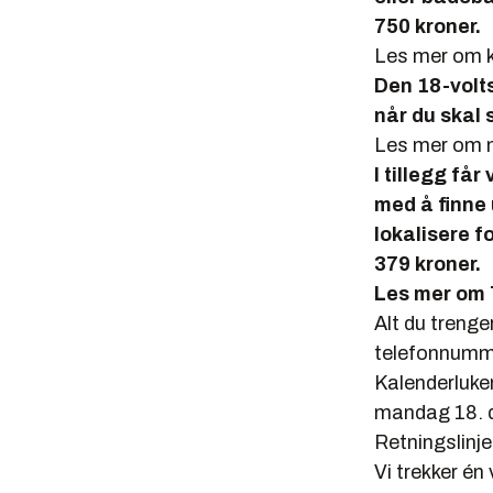
750 kroner.
Les mer om 
Den 18-volt
når du skal 
Les mer om 
I tillegg få
med å finne 
lokalisere f
379 kroner.
Les mer om 
Alt du trenge
telefonnumm
Kalenderluken
mandag 18. 
Retningslinje
Vi trekker én