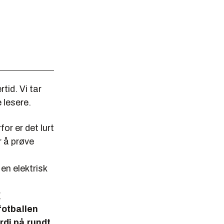
tid. Vi tar
 lesere.
for er det lurt
r å prøve
en elektrisk
g
fotballen
rdi på rundt