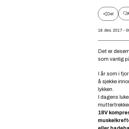
Del
18. des. 2017 - 0
Det er desemb
som vanlig på
I år som i fjo
å sjekke inn
lykken.
I dagens luke
muttertrekker
18V kompres
muskelkreft
eller badeb