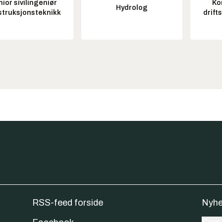
ior sivilingeniør
Ko
Hydrolog
struksjonsteknikk
drift
RSS-feed forside
Nyhe