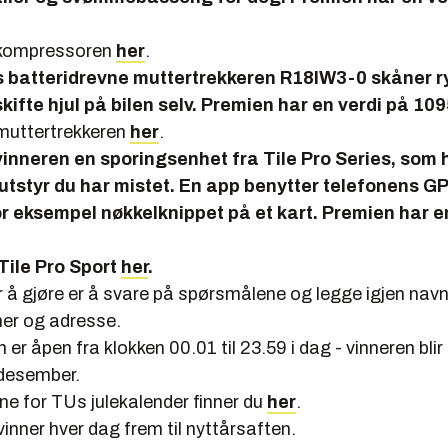
kompressoren
her
.
s batteridrevne muttertrekkeren R18IW3-0 skåner r
skifte hjul på bilen selv. Premien har en verdi på 109
muttertrekkeren
her
.
r vinneren en sporingsenhet fra Tile Pro Series, som 
utstyr du har mistet. En app benytter telefonens GPS
or eksempel nøkkelknippet på et kart. Premien har e
Tile Pro Sport
her
.
r å gjøre er å svare på spørsmålene og legge igjen navn
er og adresse.
 er åpen fra klokken 00.01 til 23.59 i dag - vinneren blir
desember.
ne for TUs julekalender finner du
her
.
 vinner hver dag frem til nyttårsaften.