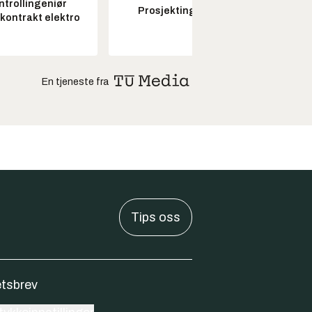
ntrollingeniør
Prosjektingeniør
Seksjon
skontrakt elektro
En tjeneste fra
Tips oss
tsbrev