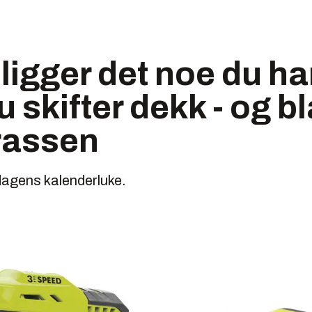
 ligger det noe du ha
u skifter dekk - og b
rassen
i dagens kalenderluke.