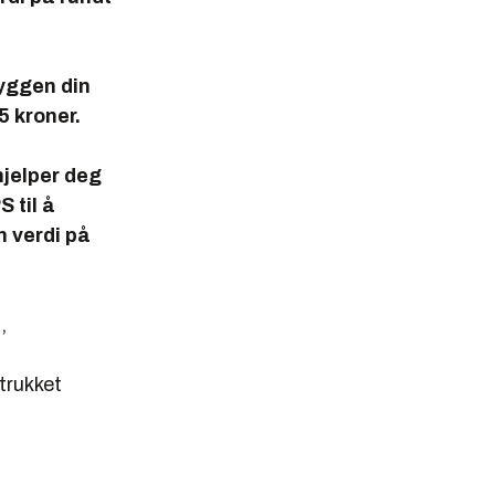
yggen din
5 kroner.
hjelper deg
 til å
n verdi på
,
 trukket