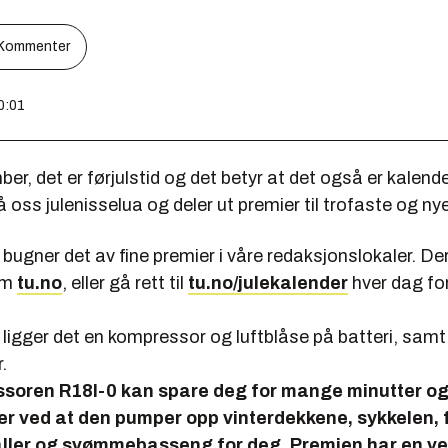
Kommenter
0:01
er, det er førjulstid og det betyr at det også er kalender
 oss julenisselua og deler ut premier til trofaste og nye
r bugner det av fine premier i våre redaksjonslokaler. Der
om
tu.no
, eller gå rett til
tu.no/julekalender
hver dag fo
 ligger det en kompressor og luftblåse på batteri, samt 
.
soren R18I-0 kan spare deg for mange minutter o
er ved at den pumper opp vinterdekkene, sykkelen, 
aller og svømmebasseng for deg. Premien har en ve