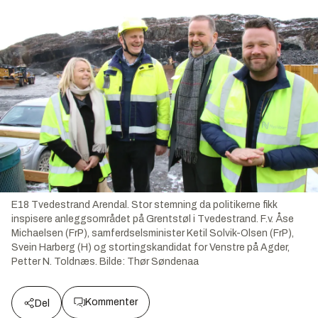
E18 Tvedestrand Arendal. Stor stemning da politikerne fikk
inspisere anleggsområdet på Grentstøl i Tvedestrand. F.v. Åse
Michaelsen (FrP), samferdselsminister Ketil Solvik-Olsen (FrP),
Svein Harberg (H) og stortingskandidat for Venstre på Agder,
Petter N. Toldnæs.
Bilde:
Thør Søndenaa
Kommenter
Del