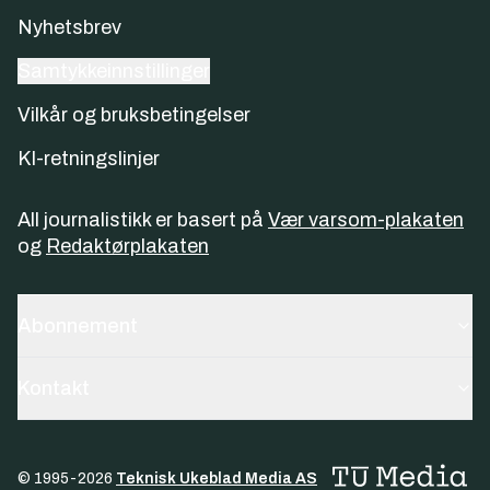
Nyhetsbrev
Samtykkeinnstillinger
Vilkår og bruksbetingelser
KI-retningslinjer
All journalistikk er basert på
Vær varsom-plakaten
og
Redaktørplakaten
Abonnement
Kontakt
© 1995-
2026
Teknisk Ukeblad Media AS