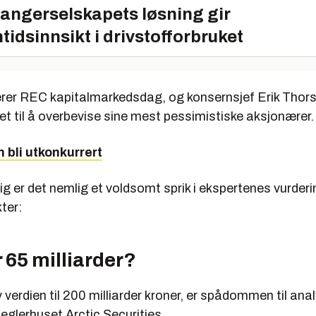
angerselskapets løsning gir
tidsinnsikt i drivstofforbruket
erer REC kapitalmarkedsdag, og konsernsjef Erik Thors
et til å overbevise sine mest pessimistiske aksjonærer.
n bli utkonkurrert
ig er det nemlig et voldsomt sprik i ekspertenes vurde
ter:
r 65 milliarder?
 verdien til 200 milliarder kroner, er spådommen til anal
eglerhuset Arctic Securities.