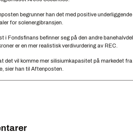
nposten begrunner han det med positive underliggende
ler for solenergibransjen.
st i Fondsfinans befinner seg på den andre banehalvde
 kroner er en mer realistisk verdivurdering av REC.
at det vil komme mer silisiumkapasitet på markedet fra
e, sier han til Aftenposten.
ntarer