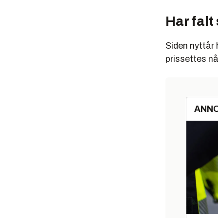
Har falt
Siden nyttår 
prissettes nå 
ANN