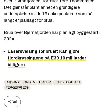
over Bjørnafjorden, forteller Tore Thommasen.
Det gjenstår blant annet en grundigere
undersøkelse av de 16 ankerpunktene som så
langt er planlagt for brua.
Brua over Bjørnafjorden har planlagt byggestart i
2024.
Lasersveising for bruer:
Kan gjøre
fjordkryssingene på E39 10 milliarder
billigere
BJØRNAFJORDEN
BRUER
E39 STORD-OS
FERGEFRI E39
Del