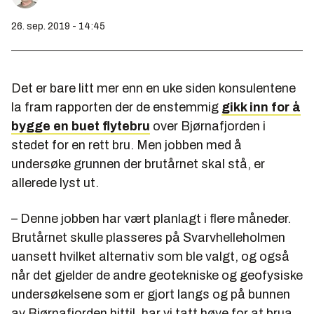
26. sep. 2019 - 14:45
Det er bare litt mer enn en uke siden konsulentene
la fram rapporten der de enstemmig
gikk inn for å
bygge en buet flytebru
over Bjørnafjorden i
stedet for en rett bru. Men jobben med å
undersøke grunnen der brutårnet skal stå, er
allerede lyst ut.
– Denne jobben har vært planlagt i flere måneder.
Brutårnet skulle plasseres på Svarvhelleholmen
uansett hvilket alternativ som ble valgt, og også
når det gjelder de andre geotekniske og geofysiske
undersøkelsene som er gjort langs og på bunnen
av Bjørnafjorden hittil, har vi tatt høye for at brua