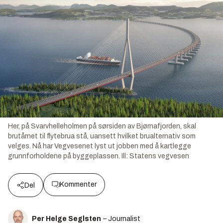
Her, på Svarvhelleholmen på sørsiden av Bjørnafjorden, skal
brutårnet til flytebrua stå, uansett hvilket brualternativ som
velges. Nå har Vegvesenet lyst ut jobben med å kartlegge
grunnforholdene på byggeplassen.
Ill:
Statens vegvesen
Kommenter
Del
Per Helge Seglsten
– Journalist