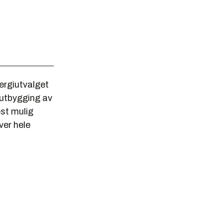
nergiutvalget
 utbygging av
est mulig
ver hele