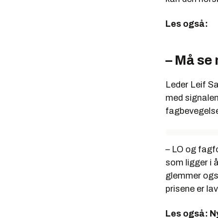
Les også:
– Må se
Leder Leif Sa
med signalen
fagbevegelsen
– LO og fagf
som ligger i 
glemmer også 
prisene er lav
Les også:
Ny