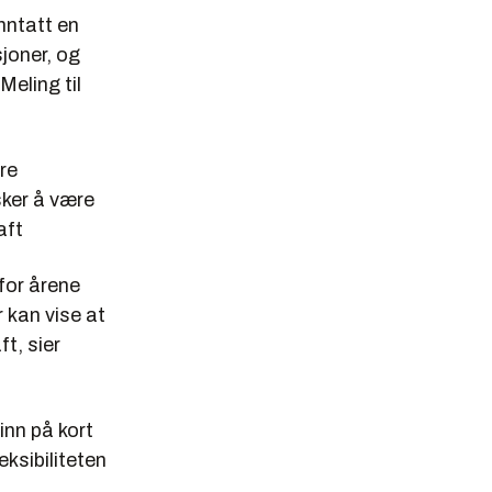
nntatt en
sjoner, og
Meling til
rre
sker å være
aft
 for årene
r kan vise at
ft, sier
inn på kort
ksibiliteten