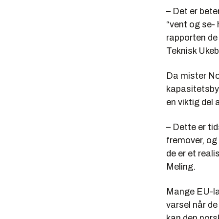
– Det er bete
“vent og se- 
rapporten de s
Teknisk Ukeb
Da mister Nor
kapasitetsbyg
en viktig del
– Dette er ti
fremover, og 
de er et real
Meling.
Mange EU-land
varsel når de
kan den nors