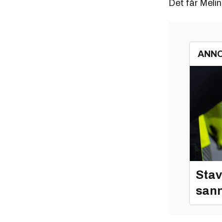
Det får Melin
ANN
Stav
sann