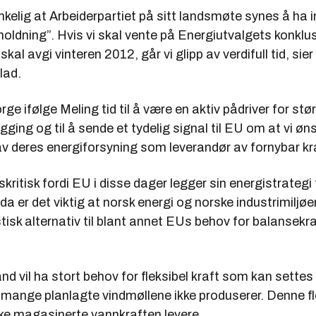
nkelig at Arbeiderpartiet på sitt landsmøte synes å ha i
holdning”. Hvis vi skal vente på Energiutvalgets konklu
kal avgi vinteren 2012, går vi glipp av verdifull tid, sier 
lad.
ge ifølge Meling tid til å være en aktiv pådriver for stø
ging og til å sende et tydelig signal til EU om at vi øn
 av deres energiforsyning som leverandør av fornybar kr
dskritisk fordi EU i disse dager legger sin energistrategi
da er det viktig at norsk energi og norske industrimiljøe
istisk alternativ til blant annet EUs behov for balansekra
 vil ha stort behov for fleksibel kraft som kan settes 
 mange planlagte vindmøllene ikke produserer. Denne fle
ke magasinerte vannkraften levere.