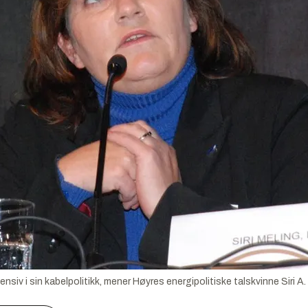
siv i sin kabelpolitikk, mener Høyres energipolitiske talskvinne Siri A.