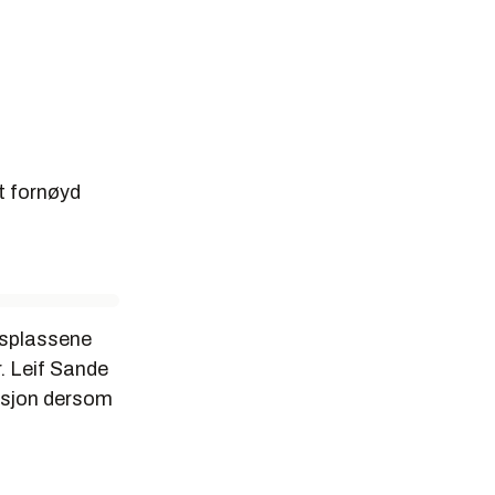
t fornøyd
dsplassene
. Leif Sande
uksjon dersom