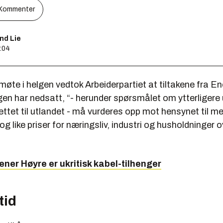
Kommenter
nd Lie
3:04
møte i helgen vedtok Arbeiderpartiet at tiltakene fra E
gen har nedsatt, “- herunder spørsmålet om ytterligere
ttet til utlandet - må vurderes opp mot hensynet til m
og like priser for næringsliv, industri og husholdninger o
ener Høyre er ukritisk kabel-tilhenger
tid