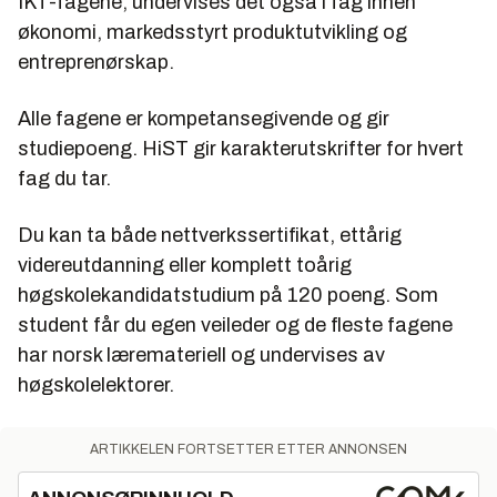
IKT-fagene, undervises det også i fag innen
økonomi, markedsstyrt produktutvikling og
entreprenørskap.
Alle fagene er kompetansegivende og gir
studiepoeng. HiST gir karakterutskrifter for hvert
fag du tar.
Du kan ta både nettverkssertifikat, ettårig
videreutdanning eller komplett toårig
høgskolekandidatstudium på 120 poeng. Som
student får du egen veileder og de fleste fagene
har norsk læremateriell og undervises av
høgskolelektorer.
ARTIKKELEN FORTSETTER ETTER ANNONSEN