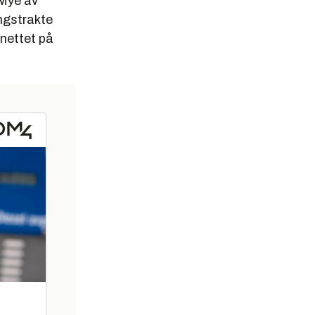
 Mye av
angstrakte
nettet på