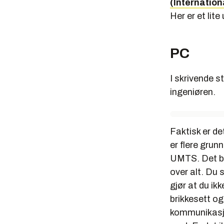
(Internatio
Her er et lit
PC
I skrivende s
ingeniøren.
Faktisk er de
er flere grun
UMTS. Det bet
over alt. Du 
gjør at du ik
brikkesett o
kommunikasjon