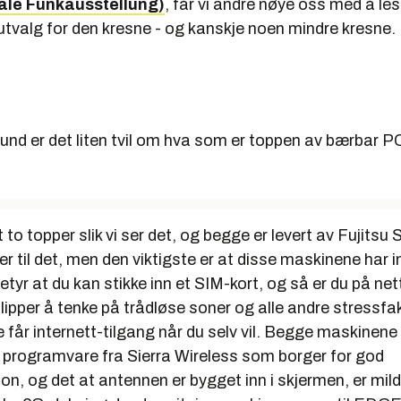
nale Funkausstellung)
, får vi andre nøye oss med å le
e utvalg for den kresne - og kanskje noen mindre kresne.
tund er det liten tvil om hva som er toppen av bærbar P
t to topper slik vi ser det, og begge er levert av Fujits
ner til det, men den viktigste er at disse maskinene har
yr at du kan stikke inn et SIM-kort, og så er du på net
slipper å tenke på trådløse soner og alle andre stressf
ke får internett-tilgang når du selv vil. Begge maskinene
g programvare fra Sierra Wireless som borger for god
, og det at antennen er bygget inn i skjermen, er mild