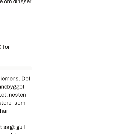
se om dingser.
C for
u Siemens. Det
 innebygget
tet, nesten
aktorer som
 har
t sagt gull