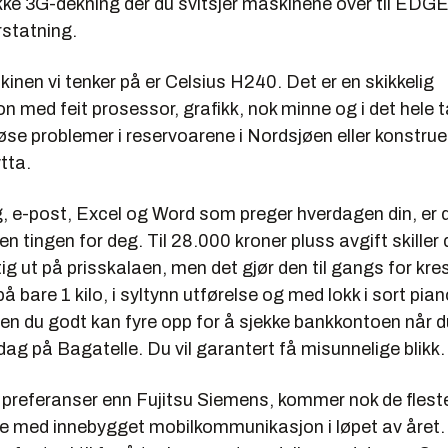
ikke 3G-dekning der du svitsjer maskinene over til EDGE
statning.
nen vi tenker på er Celsius H240. Det er en skikkelig
n med feit prosessor, grafikk, nok minne og i det hele 
å løse problemer i reservoarene i Nordsjøen eller konstrue
ytta.
g, e-post, Excel og Word som preger hverdagen din, er 
 tingen for deg. Til 28.000 kroner pluss avgift skiller 
tig ut på prisskalaen, men det gjør den til gangs for kr
 bare 1 kilo, i syltynn utførelse og med lokk i sort piano
en du godt kan fyre opp for å sjekke bankkontoen når d
ag på Bagatelle. Du vil garantert få misunnelige blikk.
 preferanser enn Fujitsu Siemens, kommer nok de flest
e med innebygget mobilkommunikasjon i løpet av året.