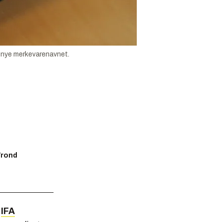
n nye merkevarenavnet.
Trond
n
IFA