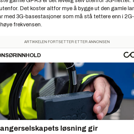
rauste gamle GPRS er det levelig selv utenfor 3G-nettet.
 utenfor. Det koster altfor mye å bygge ut den gamle l
år med 3G-basestasjoner som må stå tettere enn i 2G-
 høye frekvensen.
ARTIKKELEN FORTSETTER ETTER ANNONSEN
ONSØRINNHOLD
angerselskapets løsning gir