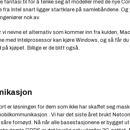
ye fantasi til for å tenke seg at modeller med de nye Co
fra Intel snart ligger startklare på samlebåndene. Og 
ingeniører nok av.
 vi nevne et alternativ som kommer inn fra kulden; Ma
e med Intelprosessor kan kjøre Windows, og så får du
på kjøpet. Billige er de blitt også.
ikasjon
kort er løsningen for dem som ikke har skaffet seg mas
obilkommunikasjon . Vi har det siste året brukt Netc
r såre fornøyd. Nå når alle basestasjonene er bygget 