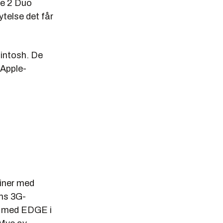
re 2 Duo
ytelse det får
cintosh. De
 Apple-
kiner med
oms 3G-
ut med EDGE i