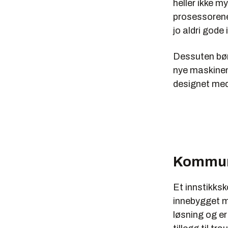
heller ikke m
prosessorene 
jo aldri gode 
Dessuten bør
nye maskinen
designet med 
Kommun
Et innstikks
innebygget m
løsning og e