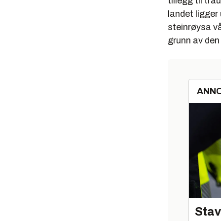
tillegg til t
landet ligger
steinrøysa v
grunn av den
ANN
Stav