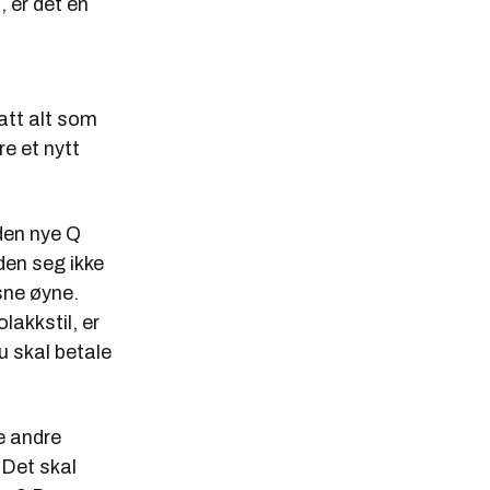
, er det en
tatt alt som
re et nytt
den nye Q
den seg ikke
esne øyne.
lakkstil, er
u skal betale
e andre
 Det skal