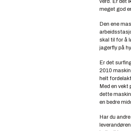
verd. Er det 
meget god er
Den ene maski
arbeidsstasjo
skal til for 
jagerfly på h
Er det surfin
2010 maskinen
helt fordelak
Med en vekt på
dette maskin
en bedre midd
Har du andre
leverandøren