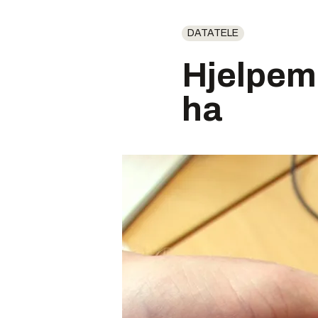
DATATELE
Hjelpem
ha