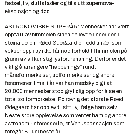
fødsel, liv, sluttstadier og til slutt supernova-
eksplosjon og død.
ASTRONOMISKE SUPERÅR: Mennesker har vært
opptatt av himmelen siden de levde under den i
steinalderen. Røed Ødegaard er redd unger som
vokser opp i by ikke får noe forhold til himmelen på
grunn av all kunstig lysforurensning. Derfor er det
viktig å arrangere "happenings" rundt
måneformørkelser, solformørkelser og andre
fenomener. I mai i år var han medskyldig i at
20.000 mennesker stod grytidlig opp for å se en
total solformørkelse. Fo røvrig det største Røed
Ødegaard har opplevd i sitt liv, ifølge ham selv.
Neste store opplevelse som venter ham og andre
astronomi-interesserte, er Venuspassasjen som
foregår 8. juni neste år.