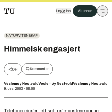
Logg inn
Abonner
NATURVITENSKAP
Himmelsk engasjert
Kommenter
Del
Veslemøy NestvoldVeslemøy NestvoldVeslemøy Nestvold
9. des. 2003 - 08:00
Telefonen ringer i ett sett og e-postene popper