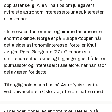
opp ustanselig. Alle vil ha tips om julegaver til
nyfrelste astronomiinteresserte unger, kjærester
eller venner.
- Interessen for rommet og himmelfenomener er
enormt økende. Norge er på Europa-toppen når
det gjelder astronomiinteresse, forteller Knut
Jørgen Røed
Ødegaard
(37). Gjennom sin
smittende entusiasme og tilgjengelighet både for
journalister og interessert i alle aldre, har han stor
del av æren for dette.
Til daglig holder han hus på Astrofysisk institutt
ved Universitetet i Oslo. Ja, ofte om natten med.
- I perioder jobber jeg enormt mye. Det er jo så