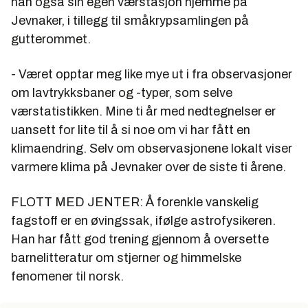
han også sin egen værstasjon hjemme på
Jevnaker, i tillegg til småkrypsamlingen på
gutterommet.
- Været opptar meg like mye ut i fra observasjoner
om lavtrykksbaner og -typer, som selve
værstatistikken. Mine ti år med nedtegnelser er
uansett for lite til å si noe om vi har fått en
klimaendring. Selv om observasjonene lokalt viser
varmere klima på Jevnaker over de siste ti årene.
FLOTT MED JENTER: Å forenkle vanskelig
fagstoff er en øvingssak, ifølge astrofysikeren.
Han har fått god trening gjennom å oversette
barnelitteratur om stjerner og himmelske
fenomener til norsk.