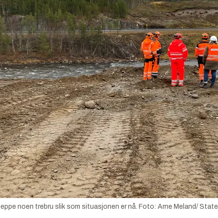
neppe noen trebru slik som situasjonen er nå.
Foto:
Arne Meland/ Stat