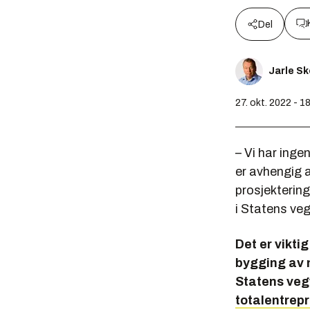
Del
Jarle S
27. okt. 2022 - 1
– Vi har inge
er avhengig a
prosjekterin
i Statens ve
Det er vikt
bygging av n
Statens ve
totalentrepr