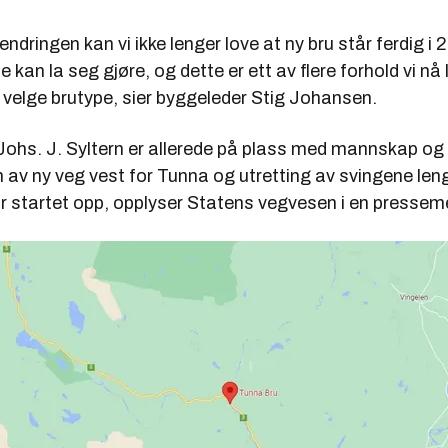
ndringen kan vi ikke lenger love at ny bru står ferdig i 
te kan la seg gjøre, og dette er ett av flere forhold vi nå
l velge brutype, sier byggeleder Stig Johansen.
Johs. J. Syltern er allerede på plass med mannskap og
av ny veg vest for Tunna og utretting av svingene leng
ar startet opp, opplyser Statens vegvesen i en pressem