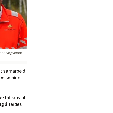
tens vegvesen.
dt samarbeid
en løsning
d.
ktet krav til
ig å ferdes