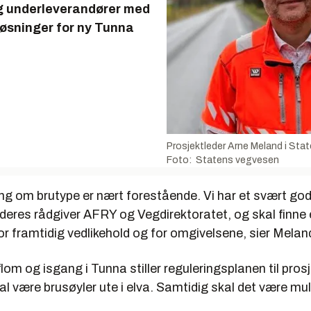
g underleverandører med
løsninger for ny Tunna
Prosjektleder Arne Meland i Sta
Foto: Statens vegvesen
ing om brutype er nært forestående. Vi har et svært go
deres rådgiver AFRY og Vegdirektoratet, og skal finne 
r framtidig vedlikehold og for omgivelsene, sier Melan
lom og isgang i Tunna stiller reguleringsplanen til prosje
kal være brusøyler ute i elva. Samtidig skal det være mul