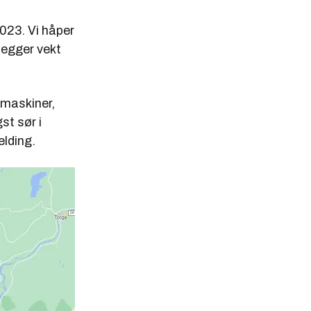
2023. Vi håper
 legger vekt
 maskiner,
st sør i
elding.