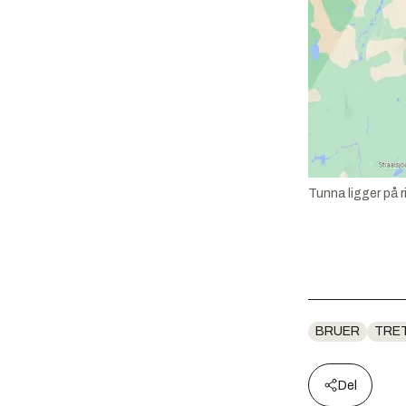
Tunna ligger på r
BRUER
TRE
Del