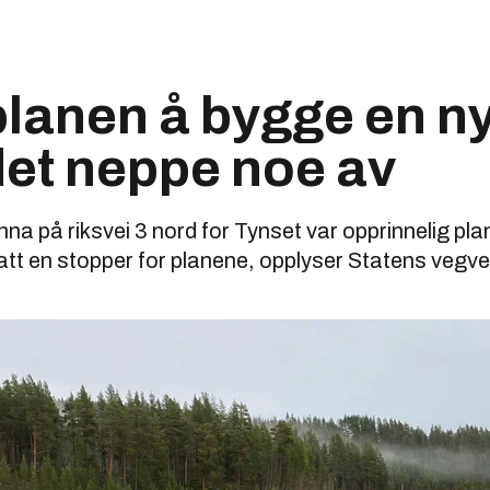
planen å bygge en ny
 det neppe noe av
na på riksvei 3 nord for Tynset var opprinnelig pl
att en stopper for planene, opplyser Statens vegv