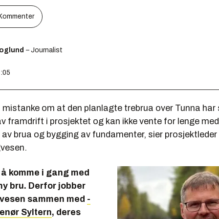
Kommenter
koglund
– Journalist
8:05
n mistanke om at den planlagte trebrua over Tunna har 
v framdrift i prosjektet og kan ikke vente for lenge med
g av brua og bygging av fundamenter, sier prosjektlede
gvesen.
ig å komme i gang med
y bru. Derfor jobber
gvesen sammen med
­
enør Syltern
, deres