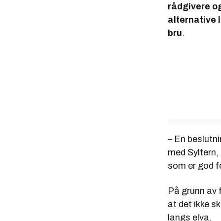
rådgivere o
alternative 
bru
.
– En beslutn
med Syltern, 
som er god fo
På grunn av f
at det ikke s
langs elva.