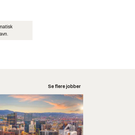
matisk
navn.
Se flere jobber