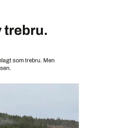
 trebru.
anlagt som trebru. Men
esen.