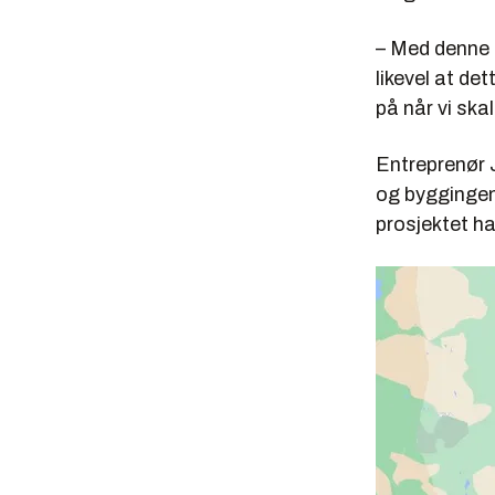
– Med denne e
likevel at det
på når vi ska
Entreprenør 
og byggingen 
prosjektet h