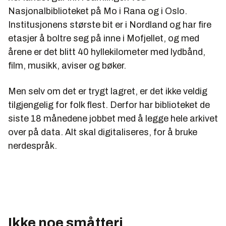
arkivert opp gjennom årene.
Nasjonalbiblioteket på Mo i Rana og i Oslo.
Foreløpige beregninger fra i fjor høst peker i retning
Institusjonens største bit er i Nordland og har fire
av at Nasjonalbibliotekets digitaliseringsprogram vil
etasjer å boltre seg på inne i Mofjellet, og med
koste totalt ca. en milliard kroner.
årene er det blitt 40 hyllekilometer med lydbånd,
film, musikk, aviser og bøker.
Ca. 60 prosent av kostnadene vil gå til digitalt lager,
innkjøp av digitaliseringsutstyr og programvare,
utvikling og integrering av systemer som inngår i
Men selv om det er trygt lagret, er det ikke veldig
digitaliserings- og etterbehandlingsprosessen, samt
tilgjengelig for folk flest. Derfor har biblioteket de
til lønnsmidler til gjennomføring av selve
siste 18 månedene jobbet med å legge hele arkivet
digitali¬seringen og til en del oppdragsmidler.
over på data. Alt skal digitaliseres, for å bruke
De resterende 40 prosent av kostnadene vil gå med
nerdespråk.
til registrering av materiale for å etablere nødvendige
metadata for gjenfinning, samt til uthenting av
materiale fra samlingene, nødvendig konservering og
tilbakeføring av materiale til samlingene.
Ikke noe småtteri