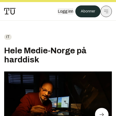
Logg inn
Abonner
IT
Hele Medie-Norge på
harddisk