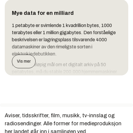
Mye data for en milliard
1 petabyte er svimlende 1 kvadrillion bytes, 1000
terabytes eller 1 million gigabytes. Den forståelige
beskrivelsen er lagringsplass tilsvarende 4000
datamaskiner av den rimeligste sorten i
elektrokjedebutikken.
Vis mer
Med et foreløpig mål om et digitalt arkiv på 50
petabytes, må du stable 200.000 hjemmemaskiner
oppå hverandre for å få et bilde av kapasiteten som
skal til for å ta vare på historien vår i lyd, bilde, video,
film og tekst.
Og dette må du i tillegg ta tregangen på, siden alt
lagres på tre ulike disker og bånd samtidig.
Aviser, tidsskrifter, film, musikk, tv-innslag og
Arbeidet skal pågå i opp til 25 år, før
radiosendinger. Alle former for medieproduksjon
Nasjonalbiblioteket har klart å digitalisere alt som er
her landet går inn i samlingen ved