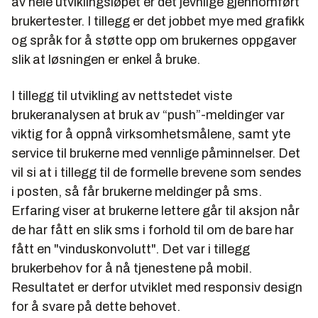
av hele utviklingsløpet er det jevnlige gjennomført
brukertester. I tillegg er det jobbet mye med grafikk
og språk for å støtte opp om brukernes oppgaver
slik at løsningen er enkel å bruke.
I tillegg til utvikling av nettstedet viste
brukeranalysen at bruk av “push”-meldinger var
viktig for å oppnå virksomhetsmålene, samt yte
service til brukerne med vennlige påminnelser. Det
vil si at i tillegg til de formelle brevene som sendes
i posten, så får brukerne meldinger på sms.
Erfaring viser at brukerne lettere går til aksjon når
de har fått en slik sms i forhold til om de bare har
fått en "vinduskonvolutt". Det var i tillegg
brukerbehov for å nå tjenestene på mobil.
Resultatet er derfor utviklet med responsiv design
for å svare på dette behovet.