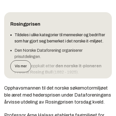
Rosingprisen
Tildeles i ulike kategorier til mennesker og bedrifter
som har gjort seg bemerket i det norske it-miljøet.
Den Norske Dataforening organiserer
prisutdelingen.
Prisen er oppkalt etter
den norske it-pioneren
Vis mer
Fredrik Rosing Bull
(1882 - 1925).
Bull var bygningsingeniør, men ble kjent for å ha
Opphavsmannen til det norske søkemotormiljøet
utviklet en forbedret hullkort-maskin.
ble æret med hedersprisen under Dataforeningens
Etter hans død ble arbeidet videreført av partneren
årvisse utdeling av Rosingprisen torsdag kveld.
Knut Andreas Knutsen (1888-1983) i det franske
selskapet H. W. Egli-Bull, senere Compagnie des
Professor Arne Halaas etablerte fagmiljøet for
Machines Bull - i dag Groupe Bull med 44 500