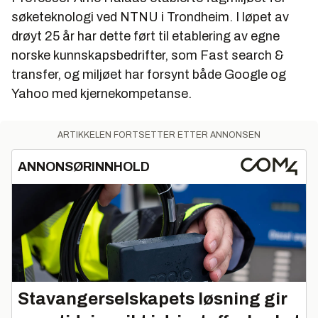
søketeknologi ved NTNU i Trondheim. I løpet av
ansatte i 100 land.
drøyt 25 år har dette ført til etablering av egne
Groupe Bull er fortsatt kjent for stormaskin-
norske kunnskapsbedrifter, som Fast search &
systemer i samarbeid med NEC, GE, Honeywell
transfer, og miljøet har forsynt både Google og
og andre industripartnere.
Yahoo med kjernekompetanse.
ARTIKKELEN FORTSETTER ETTER ANNONSEN
ANNONSØRINNHOLD
Stavangerselskapets løsning gir