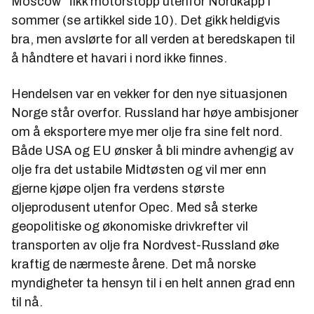
Moscow" fikk motorstopp utenfor Nordkapp i
sommer (se artikkel side 10). Det gikk heldigvis
bra, men avslørte for all verden at beredskapen til
å håndtere et havari i nord ikke finnes.
Hendelsen var en vekker for den nye situasjonen
Norge står overfor. Russland har høye ambisjoner
om å eksportere mye mer olje fra sine felt nord.
Både USA og EU ønsker å bli mindre avhengig av
olje fra det ustabile Midtøsten og vil mer enn
gjerne kjøpe oljen fra verdens største
oljeprodusent utenfor Opec. Med så sterke
geopolitiske og økonomiske drivkrefter vil
transporten av olje fra Nordvest-Russland øke
kraftig de nærmeste årene. Det må norske
myndigheter ta hensyn til i en helt annen grad enn
til nå.