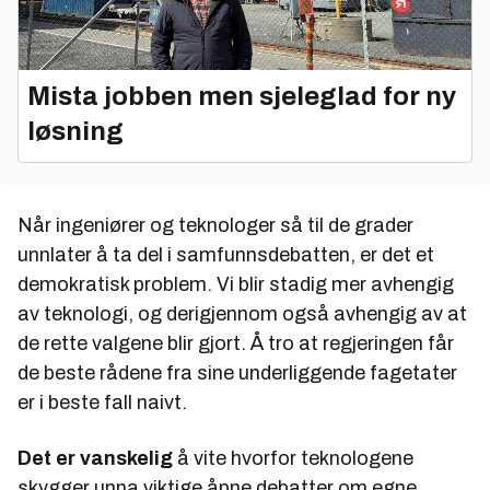
Mista jobben men sjeleglad for ny
løsning
Når ingeniører og teknologer så til de grader
unnlater å ta del i samfunnsdebatten, er det et
demokratisk problem. Vi blir stadig mer avhengig
av teknologi, og derigjennom også avhengig av at
de rette valgene blir gjort. Å tro at regjeringen får
de beste rådene fra sine underliggende fagetater
er i beste fall naivt.
Det er vanskelig
å vite hvorfor teknologene
skygger unna viktige åpne debatter om egne