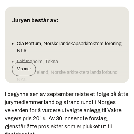
Juryen består av:
Ola Bettum, Norske landskapsarkitekters forening
NLA
Leif Ingholm, Tekna
Vis mer
Magne Meland, Norske arkitekters landsforbund
NAL
Jørn-Hilmar Fundingsrud, Riksantikvaren
I begynnelsen av september reiste et følge på åtte
Viel Bjerkeset Andersen, KORO Kunst i offentlig
jurymedlemmer land og strand rundt i Norges
rom
veiverden for å vurdere utvalgte anlegg til Vakre
vegers pris 2014. Av 30 innsendte forslag,
Kirsten G. Lunde, NMBU
gjenstår åtte prosjekter som er plukket ut til
Dag Kittang, NTNU