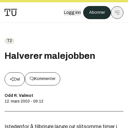
Logg inn
Abonner
T2
Halverer malejobben
Kommenter
Del
Odd R. Valmot
12. mars 2003 - 09:12
Istedenfor å tilbringe lange og slitsomme timer i