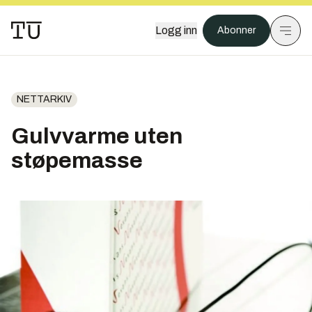
Logg inn
Abonner
NETTARKIV
Gulvvarme uten
støpemasse