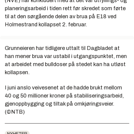
(NVE) har konkludert med at det var utfyllings- og
planeringsarbeid i tiden rett før skredet som førte
til at den sørgående delen av brua på E18 ved
Holmestrand kollapset 2. februar.
Grunneieren har tidligere uttalt til Dagbladet at
han mener brua var ustabil i utgangspunktet, men
at arbeidet med bulldoser på stedet kan ha utløst
kollapsen.
I juni anslo veivesenet at de hadde brukt mellom
40 og 50 millioner kroner på stabiliseringsarbeid,
gjenoppbygging og tiltak på omkjøringsveier.
(©NTB)
NYHETER