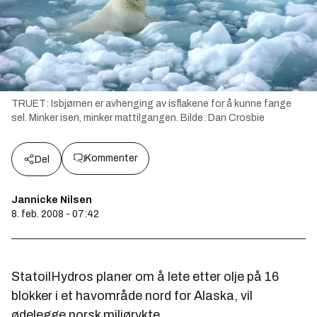
TRUET: Isbjørnen er avhenging av isflakene for å kunne fange
sel. Minker isen, minker mattilgangen.
Bilde:
Dan Crosbie
Kommenter
Del
Jannicke Nilsen
8. feb. 2008 - 07:42
StatoilHydros planer om å lete etter olje på 16
blokker i et havområde nord for Alaska, vil
ødelegge norsk miljørykte.