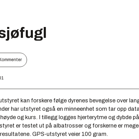
sjøfugl
Kommenter
01
utstyret kan forskere følge dyrenes bevegelse over lan
 sender har utstyret også en minneenhet som tar opp da
 høyde og kurs. I tillegg logges hjerterytme og dybde p
tyret er testet ut på albatrosser og forskerne er mege
resultatene. GPS-utstyret veier 100 gram.