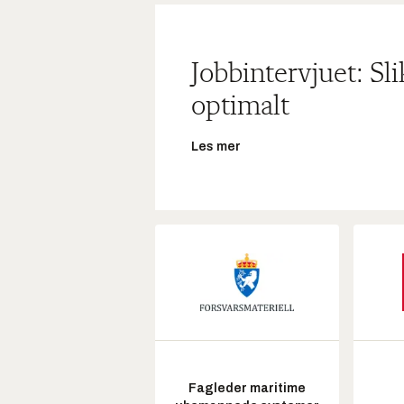
Jobbintervjuet: Sl
optimalt
Les mer
Fagleder maritime