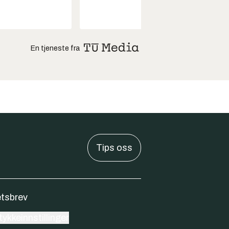
drifts
En tjeneste fra
Tips oss
tsbrev
ykkeinnstillinger