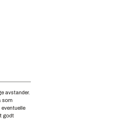
ge avstander.
ta som
å eventuelle
t godt