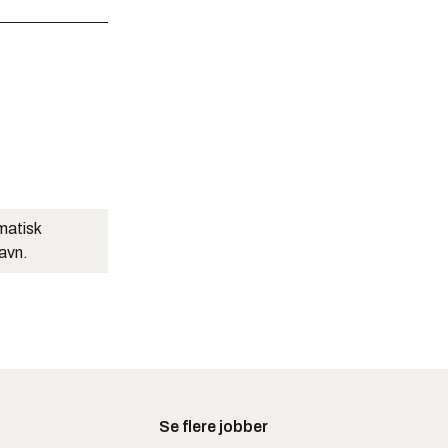
matisk
navn.
Se flere jobber