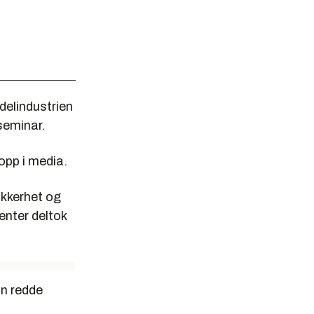
delindustrien
seminar.
opp i media.
ikkerhet og
nter deltok
an redde