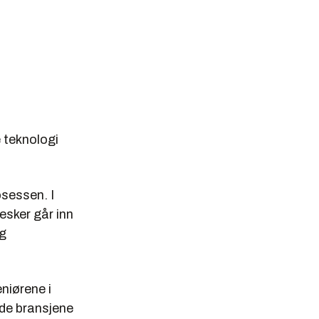
 teknologi
osessen. I
esker går inn
og
niørene i
 de bransjene