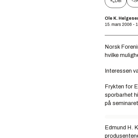
Del
Ole K. Helgese
15. mars 2006 - 
Norsk Foreni
hvilke muligh
Interessen va
Frykten for E
sporbarhet h
på seminaret.
Edmund H. Kn
produsentene