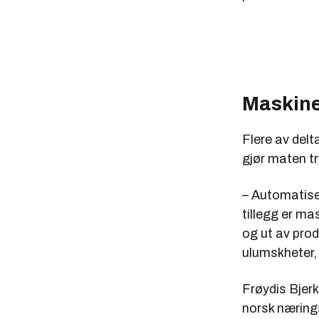
Maskine
Flere av del
gjør maten t
– Automatise
tillegg er m
og ut av prod
ulumskheter,
Frøydis Bjerk
norsk næring