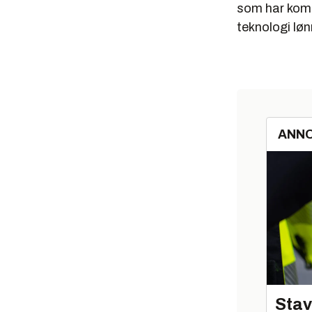
som har komm
teknologi løn
ANN
Stav