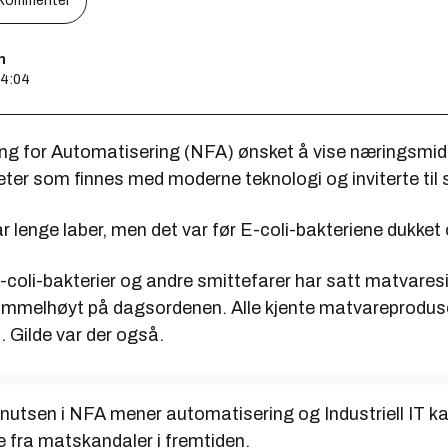
Kommenter
n
14:04
ng for Automatisering (NFA) ønsket å vise næringsmid
eter som finnes med moderne teknologi og inviterte til 
r lenge laber, men det var før E-coli-bakteriene dukket 
-coli-bakterier og andre smittefarer har satt matvares
immelhøyt på dagsordenen. Alle kjente matvareproduse
 Gilde var der også.
utsen i NFA mener automatisering og Industriell IT k
 fra matskandaler i fremtiden.