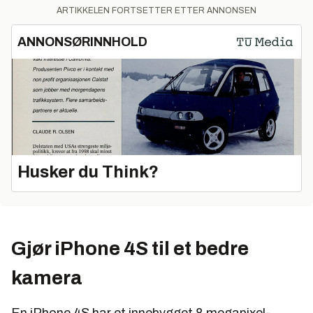
Den samme effekten kan oppnås ved å forstørre et
ARTIKKELEN FORTSETTER ETTER ANNONSEN
utsnitt av et digitalfoto i et bildebehandlingsprogram
ANNONSØRINNHOLD
Kilde:
Wikipedia.org
Husker du Think?
Gjør iPhone 4S til et bedre
kamera
En iPhone 4S har et innebygget 8 megapixel-