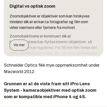
Digital vs optisk zoom
Zoomobjektiver er objektiver som kan forskyves
trinnløst slik at en kan ta fotografier og film som
virker nærmere eller fjernere fra motivet.
Zoomobjektivene er konstruert slik at
linseelementene kan flyttes internt i objektivet, så
Vis mer
brennvidden kan reguleres. For 35 mm film finnes det
både vidvinkelzoom (f.eks. 20 – 35 mm), normalzoom
(f.eks. 28 – 105 mm) og telezoom (f.eks. 90 – 300
Schneider Optics fikk mye oppmerksomhet under
mm). Zoomobjektiver angis også ofte med en
forstørrelsesgrad, f.eks. 3X, som er forholdet
Macworld 2012.
mellom lengste og korteste brennvidde.
Grunnen er at de viste fram sitt iPro Lens
Digitale kompaktkameraer oppgis ofte å ha «digital
System - kameraobjektiver med optisk zoom
zoom». Til forskjell fra optisk zoom er dette en
som er kompatible med iPhone 4 og 4S.
simulert zoom som oppnås ved at et utsnitt av bildet
forstørres opp – på bekostning av oppløsningen.