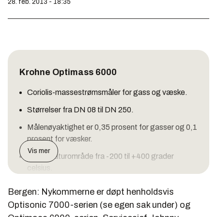
28. feb. 2013 - 18:35
Krohne Optimass 6000
Coriolis-massestrømsmåler for gass og væske.
Størrelser fra DN 08 til DN 250.
Målenøyaktighet er 0,35 prosent for gasser og 0,1
prosent for væsker.
Vis mer
Temperaturområde fra -200 til +400 grader
celsius.
Trykk på opptil 200 bar.
Bergen: Nykommerne er døpt henholdsvis
Godkjent for fiskale olje- og gassmålinger.
Optisonic 7000-serien (se egen sak under) og