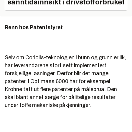
sanntidsinnsikt i drivstofforbruket
klarer 450 bar.
Trykklasse inntil 2500# (450 bar).
Renn hos Patentstyret
Eksotiske materialer som Duplex og 6Mo.
Selv om Coriolis-teknologien i bunn og grunn er lik,
har leverandørene stort sett implementert
forskjellige løsninger. Derfor blir det mange
patenter. I Optimass 6000 har for eksempel
Krohne tatt ut flere patenter på målebrua. Den
skal blant annet sørge for pålitelige resultater
under tøffe mekaniske påkjenninger.