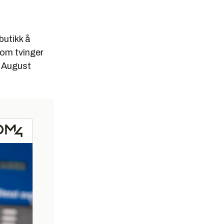
 butikk å
Com tvinger
f August