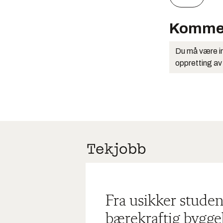
Komme
Du må være in
oppretting av
Fra usikker studen
bærekraftig bygge