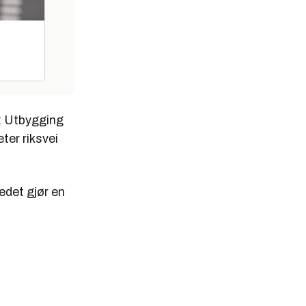
d: Utbygging
ter riksvei
kedet gjør en