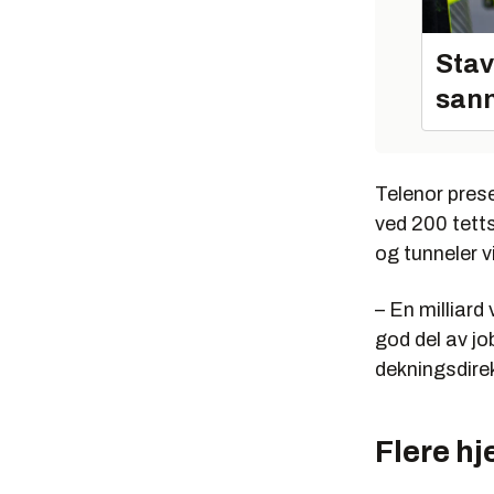
Stav
sann
Telenor prese
ved 200 tetts
og tunneler vi
– En milliard
god del av jo
dekningsdire
Flere hj