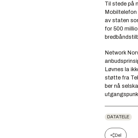
Til stede på
Mobiltelefon
av staten so
for 500 milli
bredbåndstil
Network Norwa
anbudsprinsip
Løvnes la ikk
støtte fra T
ber nå selska
utgangspunkt
DATATELE
Del