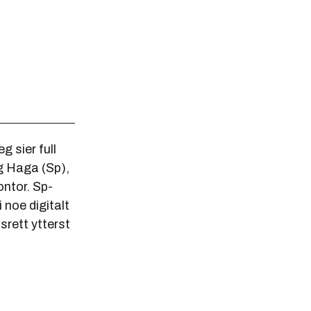
g sier full
g Haga (Sp),
ontor. Sp-
i noe digitalt
srett ytterst