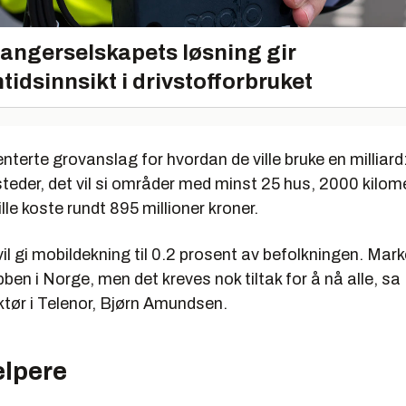
angerselskapets løsning gir
tidsinnsikt i drivstofforbruket
nterte grovanslag for hvordan de ville bruke en milliar
teder, det vil si områder med minst 25 hus, 2000 kilome
lle koste rundt 895 millioner kroner.
 vil gi mobildekning til 0.2 prosent av befolkningen. Mar
bben i Norge, men det kreves nok tiltak for å nå alle, sa
ktør i Telenor, Bjørn Amundsen.
elpere