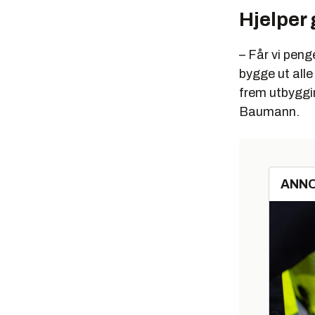
Hjelper 
– Får vi penge
bygge ut all
frem utbyggi
Baumann.
ANN