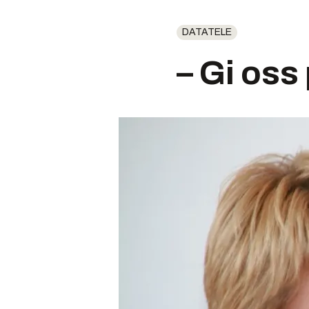
DATATELE
– Gi oss