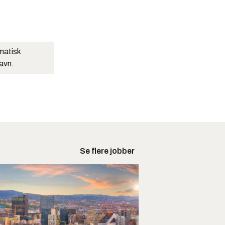
matisk
navn.
Se flere jobber