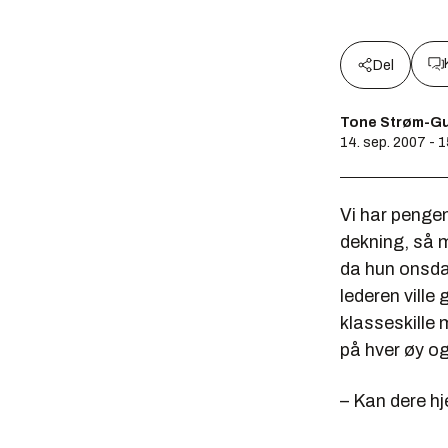
Del
Tone Strøm-G
14. sep. 2007 - 
Vi har pengene
dekning, så 
da hun onsdag
lederen ville 
klasseskille 
på hver øy og 
– Kan dere h