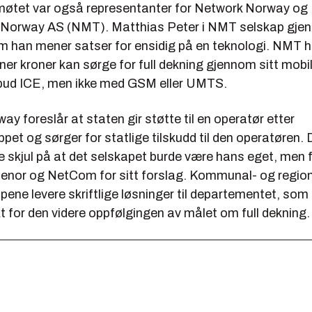
 møtet var også representanter for Network Norway og
 Norway AS (NMT). Matthias Peter i NMT selskap gjento
m han mener satser for ensidig på en teknologi. NMT h
oner kroner kan sørge for full dekning gjennom sitt mobi
bud ICE, men ikke med GSM eller UMTS.
y foreslår at staten gir støtte til en operatør etter
pet og sørger for statlige tilskudd til den operatøren. 
e skjul på at det selskapet burde være hans eget, men f
elenor og NetCom for sitt forslag. Kommunal- og regio
pene levere skriftlige løsninger til departementet, som
 for den videre oppfølgingen av målet om full dekning.