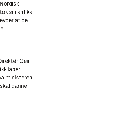
 Nordisk
k sin kritikk
evder at de
le
Direktør Geir
ikk laber
nalministeren
 skal danne