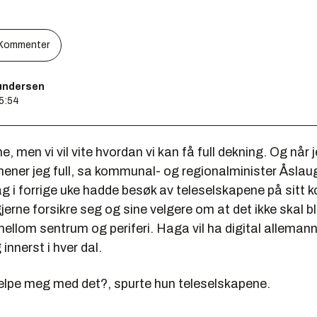
Kommenter
undersen
15:54
, men vi vil vite hvordan vi kan få full dekning. Og når je
mener jeg full, sa kommunal- og regionalminister Åslau
 i forrige uke hadde besøk av teleselskapene på sitt k
gjerne forsikre seg og sine velgere om at det ikke skal bl
mellom sentrum og periferi. Haga vil ha digital allemann
innerst i hver dal.
jelpe meg med det?, spurte hun teleselskapene.