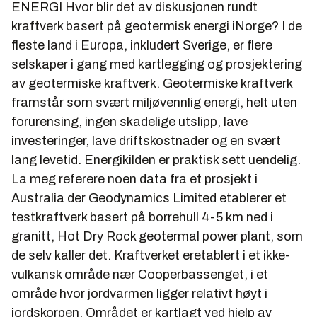
ENERGI Hvor blir det av diskusjonen rundt
kraftverk basert på geotermisk energi iNorge? I de
fleste land i Europa, inkludert Sverige, er flere
selskaper i gang med kartlegging og prosjektering
av geotermiske kraftverk. Geotermiske kraftverk
framstår som svært miljøvennlig energi, helt uten
forurensing, ingen skadelige utslipp, lave
investeringer, lave driftskostnader og en svært
lang levetid. Energikilden er praktisk sett uendelig.
La meg referere noen data fra et prosjekt i
Australia der Geodynamics Limited etablerer et
testkraftverk basert på borrehull 4-5 km ned i
granitt, Hot Dry Rock geotermal power plant, som
de selv kaller det. Kraftverket eretablert i et ikke-
vulkansk område nær Cooperbassenget, i et
område hvor jordvarmen ligger relativt høyt i
jordskorpen. Området er kartlagt ved hjelp av