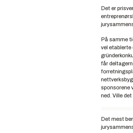
Det er prisv
entreprenørs
jurysammense
På samme tid
vel etablert
gründerkonkur
får deltagern
forretningspl
nettverksbygg
sponsorene vi
ned. Ville de
Det mest bem
jurysammense