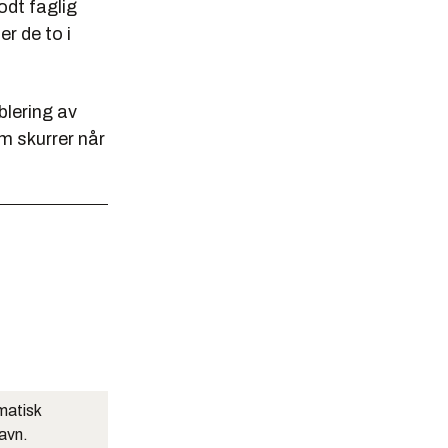
odt faglig
er de to i
blering av
om skurrer når
matisk
navn.