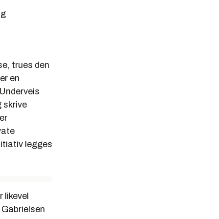
og
e, trues den
er en
 Underveis
 skrive
er
vate
itiativ legges
likevel
 Gabrielsen