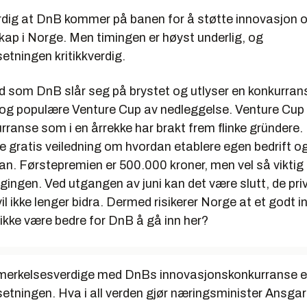
erdig at DnB kommer på banen for å støtte innovasjon 
kap i Norge. Men timingen er høyst underlig, og
tningen kritikkverdig.
 som DnB slår seg på brystet og utlyser en konkurrans
e og populære Venture Cup av nedleggelse. Venture Cup 
ranse som i en årrekke har brakt frem flinke gründere.
e gratis veiledning om hvordan etablere egen bedrift og
an. Førstepremien er 500.000 kroner, men vel så viktig 
ingen. Ved utgangen av juni kan det være slutt, de pri
l ikke lenger bidra. Dermed risikerer Norge at et godt in
t ikke være bedre for DnB å gå inn her?
erkelsesverdige med DnBs innovasjonskonkurranse er 
tningen. Hva i all verden gjør næringsminister Ansgar