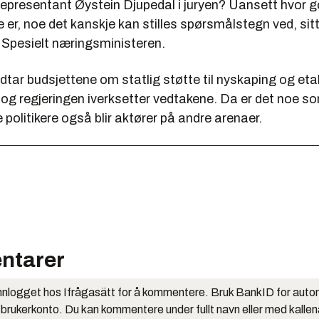
representant Øystein Djupedal i juryen? Uansett hvor g
de er, noe det kanskje kan stilles spørsmålstegn ved, sitt
. Spesielt næringsministeren.
dtar budsjettene om statlig støtte til nyskaping og eta
, og regjeringen iverksetter vedtakene. Da er det noe s
politikere også blir aktører på andre arenaer.
ntarer
nlogget hos Ifrågasätt for å kommentere. Bruk BankID for auto
 brukerkonto. Du kan kommentere under fullt navn eller med kalle