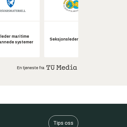
leder maritime
Kon
Seksjonsleder Nye Troll
annede systemer
drifts
En tjeneste fra
Tips oss