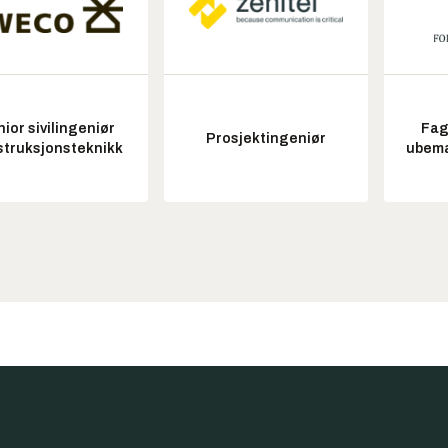
ior sivilingeniør
Fag
Prosjektingeniør
struksjonsteknikk
ubem