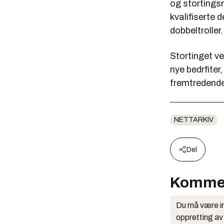
og stortings
kvalifiserte 
dobbeltroller
Stortinget ve
nye bedrfiter
fremtredende 
NETTARKIV
Del
Komme
Du må være in
oppretting av