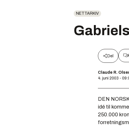
NETTARKIV
Gabriels
Del
Claude R. Olse
4. juni 2003 - 09
DEN NORSKE B
idé til komme
250.000 krone
forretningsme