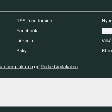
RSS-feed forside
Nyhe
Facebook
Samt
Linkedin
Vilkå
Bsky
KI-re
varsom-plakaten
og
Redaktørplakaten