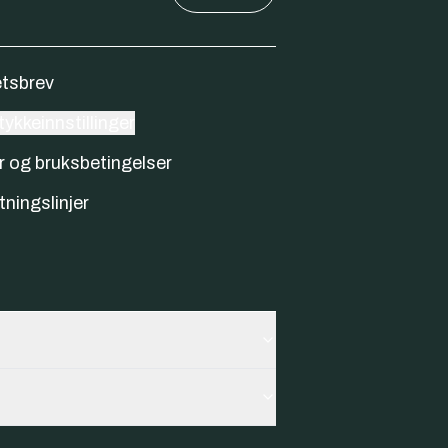
tsbrev
ykkeinnstillinger
r og bruksbetingelser
tningslinjer