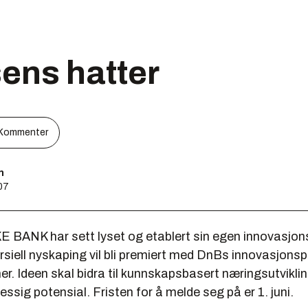
ens hatter
Kommenter
n
:07
ANK har sett lyset og etablert sin egen innovasjons
rsiell nyskaping vil bli premiert med DnBs innovasjonsp
r. Ideen skal bidra til kunnskapsbasert næringsutvikli
ssig potensial. Fristen for å melde seg på er 1. juni.