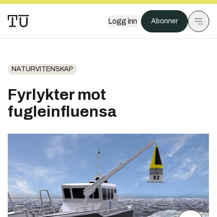
Logg inn
Abonner
NATURVITENSKAP
Fyrlykter mot
fugleinfluensa