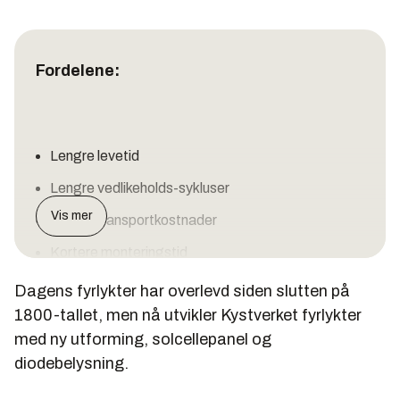
Fordelene:
Lengre levetid
Lengre vedlikeholds-sykluser
Vis mer
Lavere transportkostnader
Kortere monteringstid
Mindre krav til vedlikehold
Dagens fyrlykter har overlevd siden slutten på
1800-tallet, men nå utvikler Kystverket fyrlykter
Minimalt effektforbruk
med ny utforming, solcellepanel og
Meget miljøvennlige
diodebelysning.
indre krav til fartøy