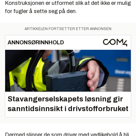
Konstruksjonen er utformet slik at det ikke er mulig
Ingen fugleskitt (smittefare)
for fugler å sette seg på den.
ARTIKKELEN FORTSETTER ETTER ANNONSEN
ANNONSØRINNHOLD
Stavangerselskapets løsning gir
sanntidsinnsikt i drivstofforbruket
Dermed slipper de som driver med vedlikehold å bli