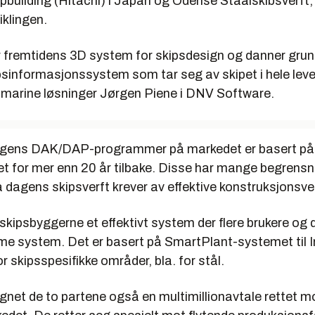
pbuilding (Hitachi) i Japan og Odense Staalskibsverft,
viklingen.
 er fremtidens 3D system for skipsdesign og danner grun
sinformasjonssystem som tar seg av skipet i hele levet
r marine løsninger Jørgen Piene i DNV Software.
gens DAK/DAP-programmer på markedet er basert på 
et for mer enn 20 år tilbake. Disse har mange begrensni
va dagens skipsverft krever av effektive konstruksjonsve
r skipsbyggerne et effektivt system der flere brukere og d
e system. Det er basert på SmartPlant-systemet til I
or skipsspesifikke områder, bla. for stål.
gnet de to partene også en multimillionavtale rettet m