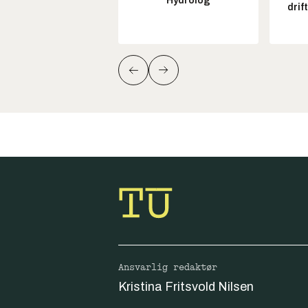
Hydrolog
drif
Ansvarlig redaktør
Kristina Fritsvold Nilsen