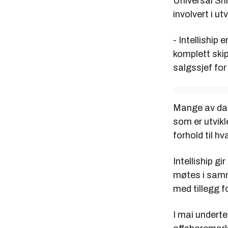
Universal Shi
involvert i ut
- Intelliship
komplett skip
salgssjef fo
Mange av da
som er utvikl
forhold til h
Intelliship gi
møtes i samm
med tillegg f
I mai underte