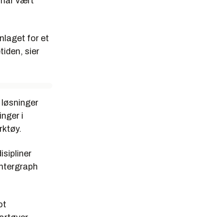
 har vært
nlaget for et
iden, sier
løsninger
nger i
rktøy.
isipliner
ntergraph
ot