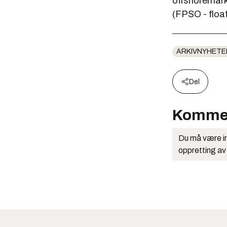
offshoremark
(FPSO - floa
ARKIVNYHETE
Del
Komme
Du må være in
oppretting av