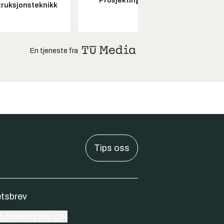
Prosjektingeniør
Seksjon
ruksjonsteknikk
En tjeneste fra
Tips oss
tsbrev
ykkeinnstillinger