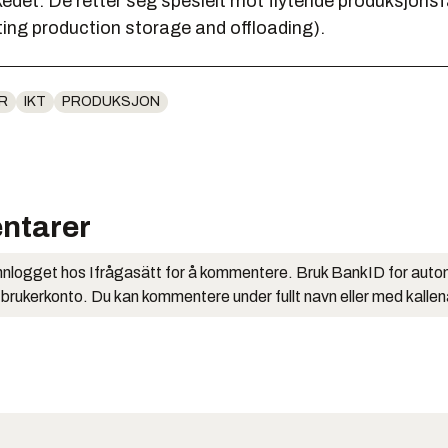
edet. De retter seg spesielt mot flytende produksjonsf
ting production storage and offloading).
R
IKT
PRODUKSJON
ntarer
nlogget hos Ifrågasätt for å kommentere. Bruk BankID for auto
 brukerkonto. Du kan kommentere under fullt navn eller med kalle