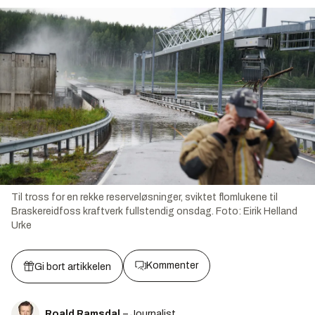
Til tross for en rekke reserveløsninger, sviktet flomlukene til
Braskereidfoss kraftverk fullstendig onsdag.
Foto:
Eirik Helland
Urke
Kommenter
Gi bort artikkelen
Roald Ramsdal
– Journalist