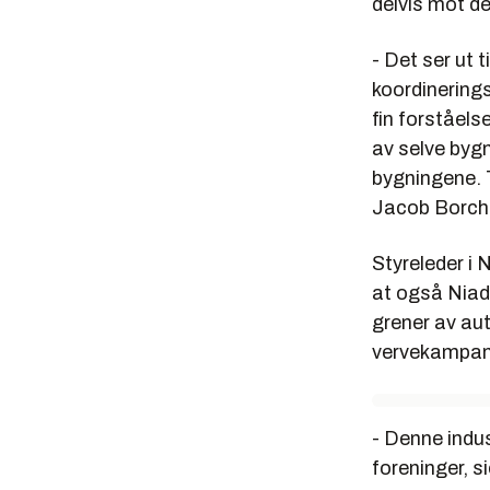
delvis mot d
- Det ser ut 
koordinering
fin forståels
av selve byg
bygningene. T
Jacob Borch
Styreleder i 
at også Niad 
grener av au
vervekampanj
- Denne indus
foreninger, s