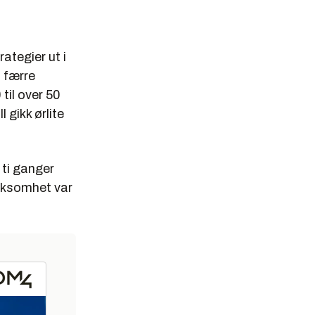
ategier ut i
d færre
il over 50
 gikk ørlite
 ti ganger
irksomhet var