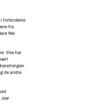
i forbindelse
ene fra
re fikk
e. Ifea har
 nært
sberetningen.
eg de andre
med
 sier