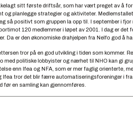
akelagt sitt første driftsår, som har vært preget av å f
nt og planlegge strategier og aktiviteter. Medlemstallet
seg så positivt som gruppen la opp til. I september i fjor
bortimot 120 medlemmer i løpet av 2001. I dag er det f
. Da er den økonomiske drahjelpen fra Nelfo god å ha
ttersen tror på en god utvikling i tiden som kommer. R
o med politiske lobbyister og nærhet til NHO kan gi gr
lytelse enn Ifea og NFA, som er mer faglig orienterte, m
Ifea tror det blir færre automatiseringsforeninger i f
 tid før en samling kan gjennomføres.