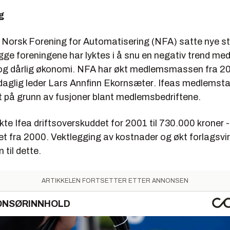
g
 Norsk Forening for Automatisering (NFA) satte nye str
 Begge foreningene har lyktes i å snu en negativ trend me
 dårlig økonomi. NFA har økt medlemsmassen fra 20 t
 daglig leder
Lars Annfinn Ekornsæter
. Ifeas medlemstall
st på grunn av fusjoner blant medlemsbedriftene.
e Ifea driftsoverskuddet for 2001 til 730.000 kroner -
tet fra 2000. Vektlegging av kostnader og økt forlagsv
til dette.
ARTIKKELEN FORTSETTER ETTER ANNONSEN
ONSØRINNHOLD