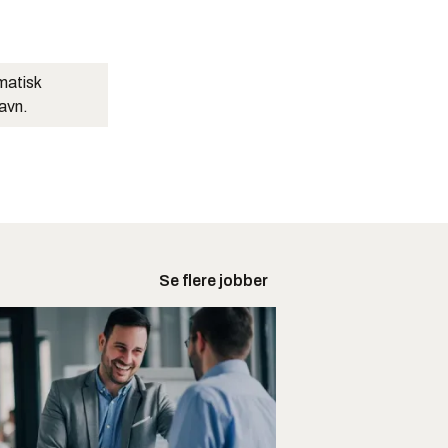
matisk
navn.
Se flere jobber