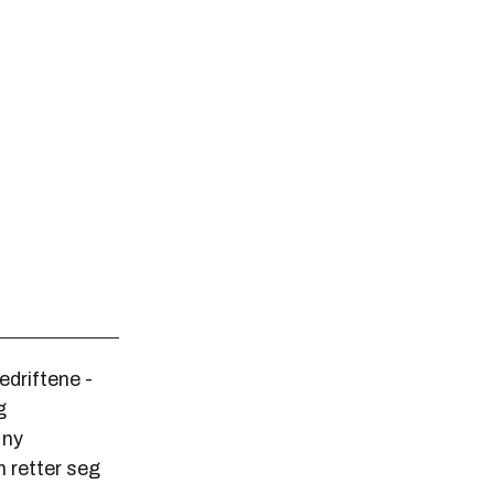
edriftene -
g
 ny
n retter seg