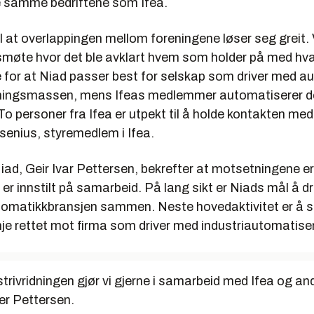
e samme bedriftene som Ifea.
til at overlappingen mellom foreningene løser seg greit.
smøte hvor det ble avklart hvem som holder på med hva
e for at Niad passer best for selskap som driver med a
ningsmassen, mens Ifeas medlemmer automatiserer de
o personer fra Ifea er utpekt til å holde kontakten med
senius,
styremedlem i Ifea.
Niad,
Geir Ivar Pettersen
, bekrefter at motsetningene er
er innstilt på samarbeid. På lang sikt er Niads mål å dr
tomatikkbransjen sammen. Neste hovedaktivitet er å s
e rettet mot firma som driver med industriautomatiser
trivridningen gjør vi gjerne i samarbeid med Ifea og an
ier Pettersen.