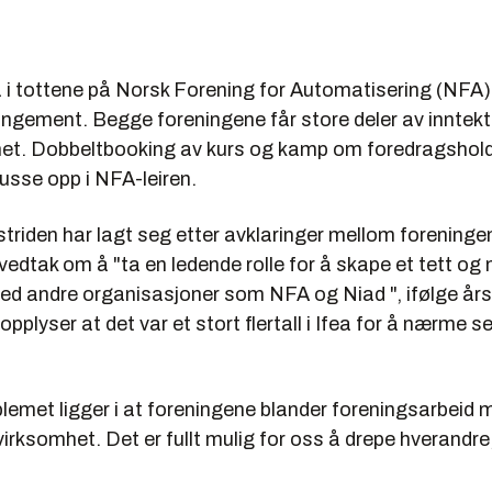
 i tottene på Norsk Forening for Automatisering (NFA) 
ngement. Begge foreningene får store deler av inntekt
et. Dobbeltbooking av kurs og kamp om foredragsholde
blusse opp i NFA-leiren.
riden har lagt seg etter avklaringer mellom foreningen
evedtak om å "ta en ledende rolle for å skape et tett og
ed andre organisasjoner som NFA og Niad
",
ifølge år
pplyser at det var et stort flertall i Ifea for å nærme s
lemet ligger i at foreningene blander foreningsarbeid 
irksomhet. Det er fullt mulig for oss å drepe hverandre,
.