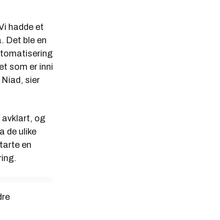
 Vi hadde et
. Det ble en
utomatisering
t som er inni
 Niad, sier
 avklart, og
a de ulike
tarte en
ing.
dre