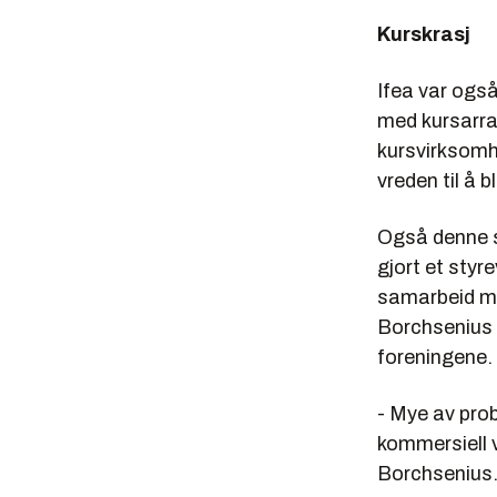
Kurskrasj
Ifea var også
med kursarra
kursvirksomh
vreden til å 
Også denne st
gjort et styr
samarbeid m
Borchsenius o
foreningene.
- Mye av prob
kommersiell v
Borchsenius