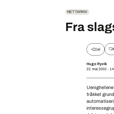
NETTARKIV
Fra slag
Del
Hugo Ryvik
22. mai 2002 - 1
Uenighetene s
tråkket grund
automatiserin
interessegrup