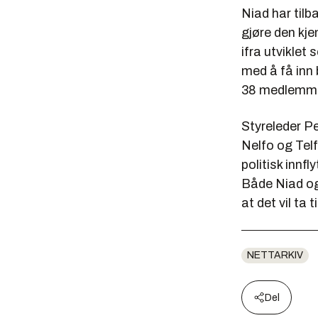
Niad har tilb
gjøre den kje
ifra utviklet 
med å få inn 
38 medlemmer
Styreleder Pe
Nelfo og Telf
politisk innf
Både Niad og 
at det vil ta
NETTARKIV
Del