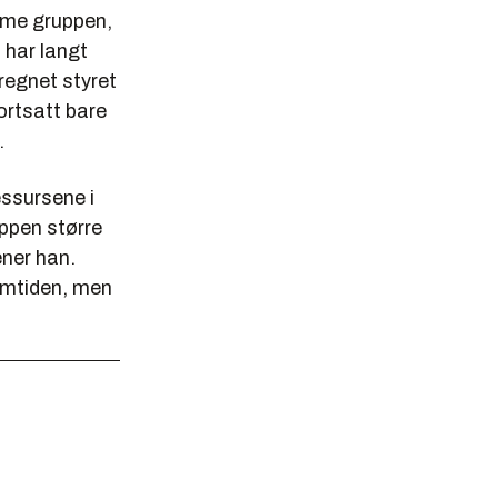
orme gruppen,
 har langt
 regnet styret
ortsatt bare
.
essursene i
uppen større
ener han.
ramtiden, men