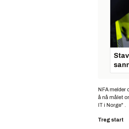
Stav
sann
NFA melder o
å nå målet om
IT i Norge"
.
Treg start