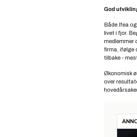
God utviklin
Både Ifea og
livet i fjor.
medlemmer og
firma, ifølge
tilbake - me
Økonomisk økt
over resulta
hovedårsaken 
ANN