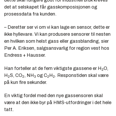
det at selskapet får gasskomposisjonen og
prosessdata fra kunden.
– Deretter ser vi om vi kan lage en sensor, dette er
ikke hyllevare. Vi kan produsere sensorer til nesten
en hvilken som helst gass eller gassblanding, sier
Per A. Eriksen, salgsansvarlig for region vest hos
Endress + Hausser.
Han forteller at de fem viktigste gassene er H
O,
2
H
S, CO
, NH
og C
H
. Responstiden skal være
2
2
3
2
2
på kun fire sekunder.
En viktig fordel med den nye gassensoren skal
være at den ikke byr på HMS-utfordringer i det hele
tatt.