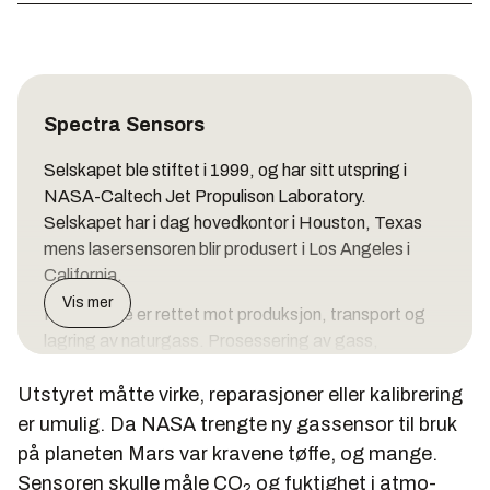
Spectra Sensors
Selskapet ble stiftet i 1999, og har sitt utspring i
NASA-Caltech Jet Propulison Laboratory.
Selskapet har i dag hovedkontor i Houston, Texas
mens lasersensoren blir produsert i Los Angeles i
California.
Vis mer
Produktene er rettet mot produksjon, transport og
lagring av naturgass. Prosessering av gass,
raffinering samt petrokjemisk industri.
Utstyret måtte virke, reparasjoner eller kalibrering
er umulig. Da NASA trengte ny gassensor til bruk
på planeten Mars var kravene tøffe, og mange.
Sensoren skulle måle CO
og fuktighet i atmo­
2