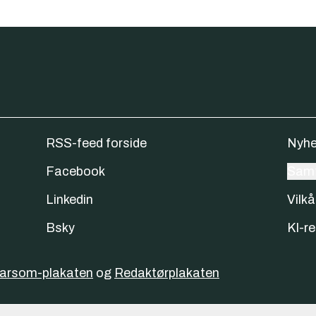
RSS-feed forside
Nyhe
Facebook
Samt
Linkedin
Vilkå
Bsky
KI-re
varsom-plakaten
og
Redaktørplakaten