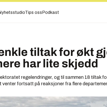
Nyhetsstudio
Tips oss
Podkast
enkle tiltak for økt 
nere har lite skjedd
rektoratet regelendringer, og til sammen 18 tiltak for
t venter fortsatt på reaksjoner fra flere departemen