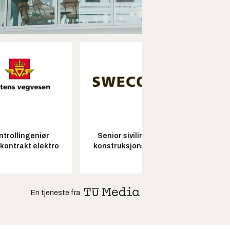
ntrollingeniør
Senior sivilingeniør
skontrakt elektro
konstruksjonsteknikk
En tjeneste fra