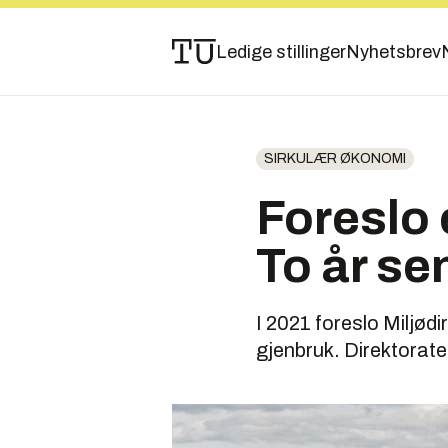
Ledige stillinger
Nyhetsbrev
SIRKULÆR ØKONOMI
Foreslo 
To år se
I 2021 foreslo Miljødi
gjenbruk. Direktorate