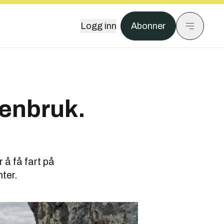
Logg inn
Abonner
gjenbruk.
 å få fart på
ter.