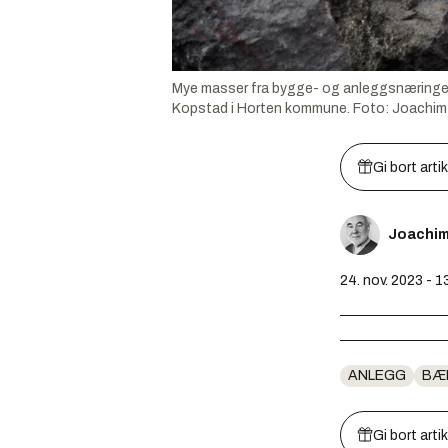
Mye masser fra bygge- og anleggsnæringen b
Kopstad i Horten kommune.
Foto:
Joachim
Gi bort arti
Joachi
24. nov. 2023 - 1
ANLEGG
BÆ
Gi bort arti