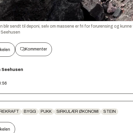
lir sendt til deponi, selv om massene er fri for forurensing og kunne 
 Seehusen
Kommenter
kkelen
m Seehusen
3:56
REKRAFT
BYGG
PUKK
SIRKULÆR ØKONOMI
STEIN
kkelen