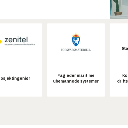
Fagleder maritime
Ko
rosjektingeniør
ubemannede systemer
drift