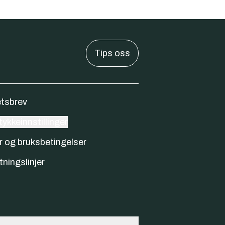
Tips oss
tsbrev
ykkeinnstillinger
r og bruksbetingelser
tningslinjer