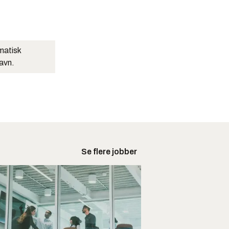
matisk
navn.
Se flere jobber