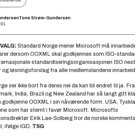
Kommenter
undersenTone Strøm-Gundersen
:01
VALG:
Standard Norge mener Microsoft må innarbeide
rer dersom OOXML skal godkjennes som ISO-standar
nternasjonale standardiseringsorganisasjonen ISO nest
og løsningsforslag fra alle medlemslandene innarbeid
 ser ikke bort fra deres nei da kan bli endret til ja. Fra
ark, India, Brazil og New Zealand har så langt gitt kl
an godkjenne OOXML i sin nåværende form. USA, Tyskla
dene som har stemt i favør Microsoft. Microsofts
nsdirektør Eirik Lae-Solberg tror de norske kommentare
l, ifølge IGD.
TSG