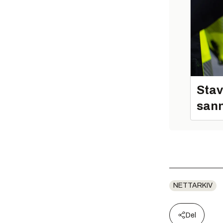
Stav
sann
NETTARKIV
Del