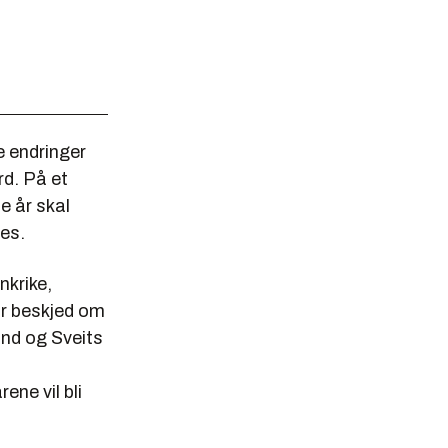
 endringer
d. På et
e år skal
es.
nkrike,
ar beskjed om
nd og Sveits
ne vil bli