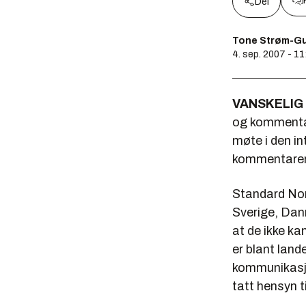
Del
Tone Strøm-G
4. sep. 2007 - 11
VANSKELIG 
og kommenta
møte i den i
kommentarer 
Standard Norge
Sverige, Danm
at de ikke k
er blant lan
kommunikasjo
tatt hensyn ti