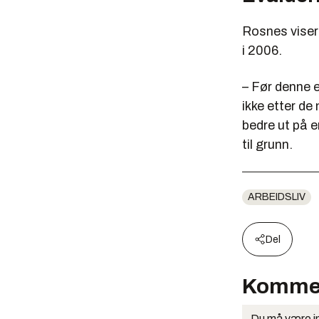
Rosnes viser
i 2006.
– Før denne e
ikke etter de
bedre ut på e
til grunn.
ARBEIDSLIV
Del
Komme
Du må være in