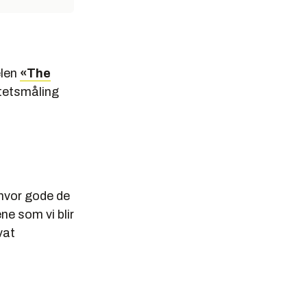
elen
«The
itetsmåling
 hvor gode de
ne som vi blir
vat