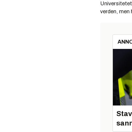
Universitetet
verden, men h
ANN
Stav
sann