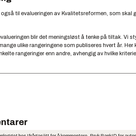
 også til evalueringen av Kvalitetsreformen, som skal
valueringen blir det meningsløst å tenke på tiltak. Vi s
 mange ulike rangeringene som publiseres hvert år. Her
nkelte rangeringer enn andre, avhengig av hvilke kriter
ntarer
nlogget hos Ifrågasätt for å kommentere. Bruk BankID for auto