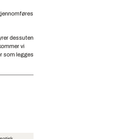
 gjennomføres
tyrer dessuten
 kommer vi
ier som legges
matisk