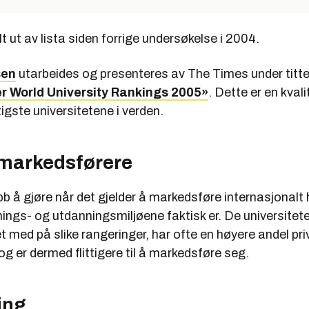
 ut av lista siden forrige undersøkelse i 2004.
sen
utarbeides og presenteres av The Times under titt
r World University Rankings 2005»
. Dette er en kval
tigste universitetene i verden.
 markedsførere
obb å gjøre når det gjelder å markedsføre internasjonalt
ings- og utdanningsmiljøene faktisk er. De universitete
med på slike rangeringer, har ofte en høyere andel pri
 og er dermed flittigere til å markedsføre seg.
ing