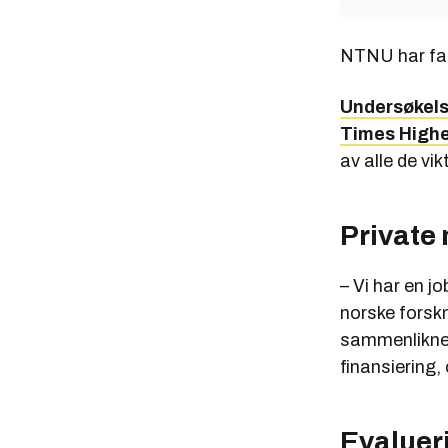
NTNU har falt
Undersøkel
Times Highe
av alle de vik
Private
– Vi har en j
norske forskn
sammenliknet 
finansiering,
Evaluer