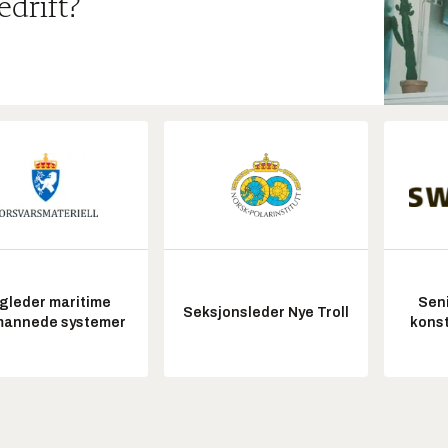
edrift?
gleder maritime
Seni
Seksjonsleder Nye Troll
annede systemer
konst