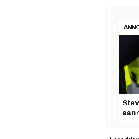
ANN
Stav
sann