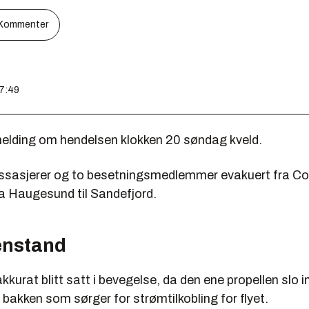
Kommenter
07:49
 melding om hendelsen klokken 20 søndag kveld.
ssasjerer og to besetningsmedlemmer evakuert fra Coa
ra Haugesund til Sandefjord.
jenstand
kkurat blitt satt i bevegelse, da den ene propellen slo in
bakken som sørger for strømtilkobling for flyet.