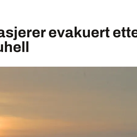
sjerer evakuert ett
uhell