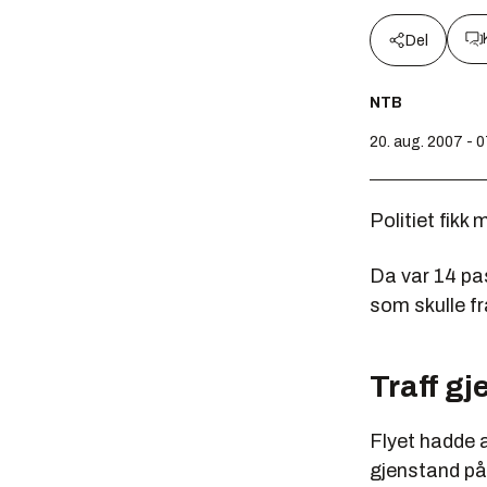
Del
NTB
20. aug. 2007 - 
Politiet fikk
Da var 14 pa
som skulle f
Traff g
Flyet hadde a
gjenstand på 