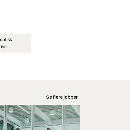
matisk
navn.
Se flere jobber