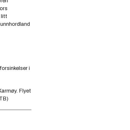
oren
nors
litt
 Sunnhordland
forsinkelser i
Karmøy. Flyet
NTB)