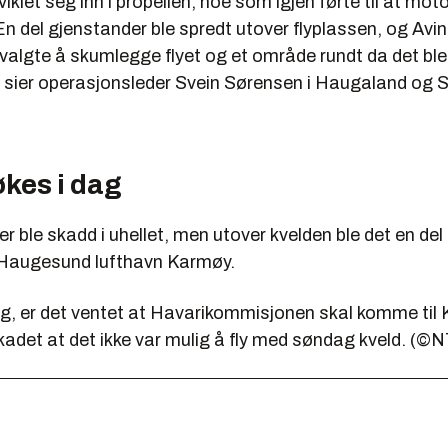
viklet seg inn i propellen, noe som igjen førte til at mot
n del gjenstander ble spredt utover flyplassen, og Avi
lgte å skumlegge flyet og et område rundt da det ble 
g, sier operasjonsleder Svein Sørensen i Haugaland og
kes i dag
r ble skadd i uhellet, men utover kvelden ble det en del 
a Haugesund lufthavn Karmøy.
g, er det ventet at Havarikommisjonen skal komme til 
kadet at det ikke var mulig å fly med søndag kveld. (©