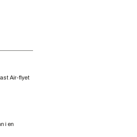
st Air-flyet
n i en