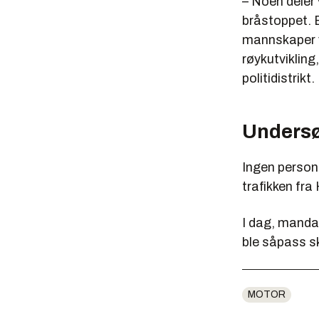
– Noen deler 
bråstoppet. E
mannskaper va
røykutviklin
politidistrikt.
Undersø
Ingen persone
trafikken fr
I dag, manda
ble såpass s
MOTOR