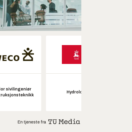
or sivilingeniør
Kon
Hydrolog
ruksjonsteknikk
drifts
En tjeneste fra