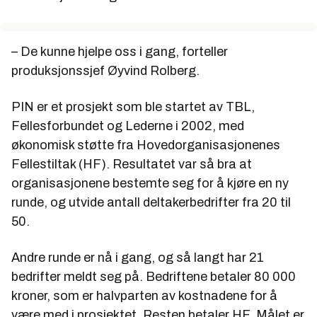
ble kompetansen til mange av de ansatte hevet
gjennom kurs. Produksjonssjefen er ikke i tvil om at
PIN har gjort Hardanger Bestikk bedre rustet til å
– De kunne hjelpe oss i gang, forteller
møte konkurransen. – Det var mye å hente for oss,
produksjonssjef Øyvind Rolberg.
sier han.
PIN er et prosjekt som ble startet av TBL,
Fellesforbundet og Lederne i 2002, med
økonomisk støtte fra Hovedorganisasjonenes
Fellestiltak (HF). Resultatet var så bra at
organisasjonene bestemte seg for å kjøre en ny
runde, og utvide antall deltakerbedrifter fra 20 til
50.
Andre runde er nå i gang, og så langt har 21
bedrifter meldt seg på. Bedriftene betaler 80 000
kroner, som er halvparten av kostnadene for å
være med i prosjektet. Resten betaler HF. Målet er