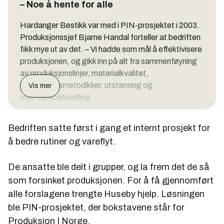
– Noe å hente for alle
Hardanger Bestikk var med i PIN-prosjektet i 2003.
Produksjonssjef Bjarne Handal forteller at bedriften
fikk mye ut av det. – Vi hadde som mål å effektivisere
produksjonen, og gikk inn på alt fra sammenføyning
av produksjonslinjer, materialkvalitet,
produksjonsmetodikker, utstansing og
Vis mer
overflatebehandling.
Resultatet ble blant annet at to operasjoner ble
Bedriften satte først i gang et internt prosjekt for
kuttet, noe bedriften sparte mye penger på. Handal
tror det vil være noe å hente for alle bedrifter som blir
å bedre rutiner og vareflyt.
med i prosjektet. – For å møte konkurransen fra
lavkostland, er det nødvendig å gå i seg selv og
De ansatte ble delt i grupper, og la frem det de så
automatisere og rasjonalisere så godt du kan. Da er
som forsinket produksjonen. For å få gjennomført
det godt å få hjelp av andre, og få nye øyne inn i
alle forslagene trengte Huseby hjelp. Løsningen
produksjonen, forteller Handal.
ble PIN-prosjektet, der bokstavene står for
Han fikk både tips og støtte til egne ideer. I tillegg
Produksjon I Norge.