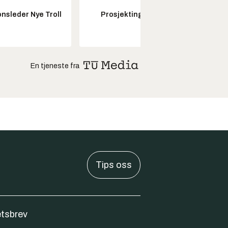
Fagl
nsleder Nye Troll
Prosjektingeniør
ubema
En tjeneste fra
Tips oss
tsbrev