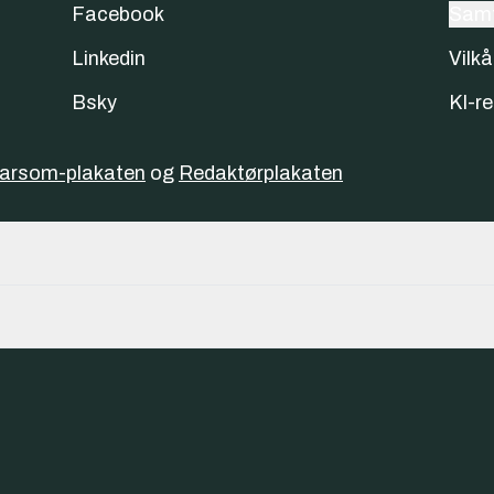
Facebook
Samt
Linkedin
Vilkå
Bsky
KI-re
varsom-plakaten
og
Redaktørplakaten