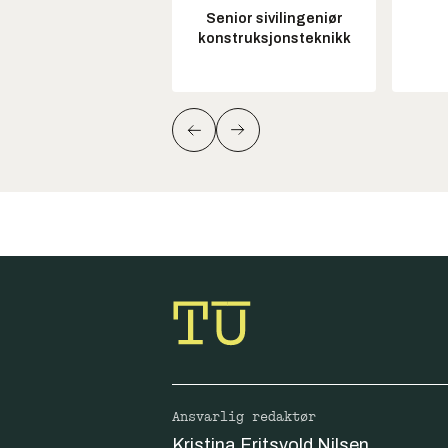
Senior sivilingeniør
konstruksjonsteknikk
Ansvarlig redaktør
Kristina Fritsvold Nilsen