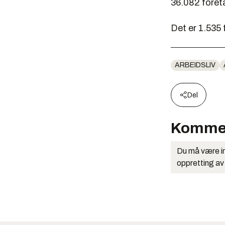
36.082 foret
Det er 1.535 
ARBEIDSLIV
Del
Komme
Du må være in
oppretting av