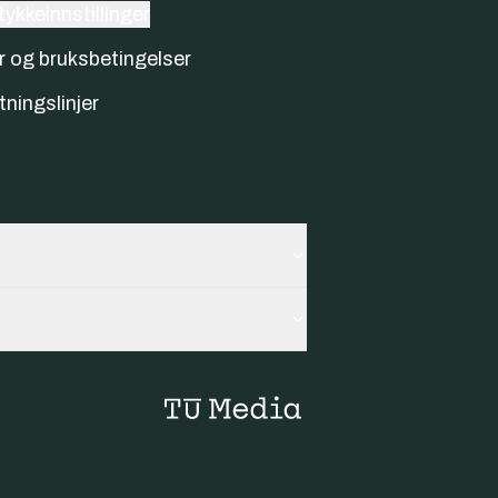
ykkeinnstillinger
r og bruksbetingelser
tningslinjer