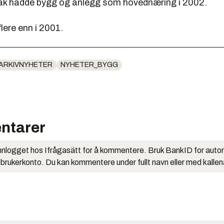
ak hadde bygg og anlegg som hovednæring i 2002.
flere enn i 2001.
ARKIVNYHETER
NYHETER_BYGG
ntarer
nlogget hos Ifrågasätt for å kommentere. Bruk BankID for auto
 brukerkonto. Du kan kommentere under fullt navn eller med kalle