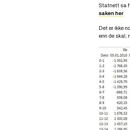
Statnett sa f
saken her
Det er ikke n
enn de skal, m