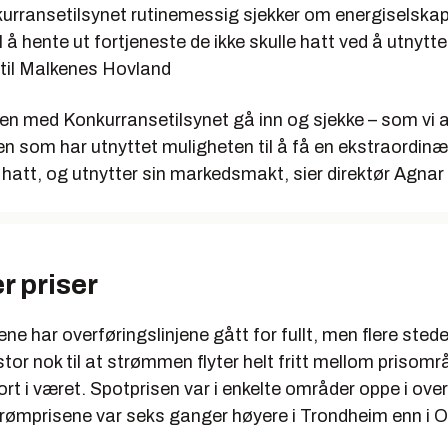
rransetilsynet rutinemessig sjekker om energiselskap
l å hente ut fortjeneste de ikke skulle hatt ved å utnytt
til Malkenes Hovland
en med Konkurransetilsynet gå inn og sjekke – som vi all
n som har utnyttet muligheten til å få en ekstraordinæ
e hatt, og utnytter sin markedsmakt, sier direktør Agnar
r priser
ne har overføringslinjene gått for fullt, men flere steder
tor nok til at strømmen flyter helt fritt mellom prisom
fort i været. Spotprisen var i enkelte områder oppe i ove
trømprisene var seks ganger høyere i Trondheim enn i O