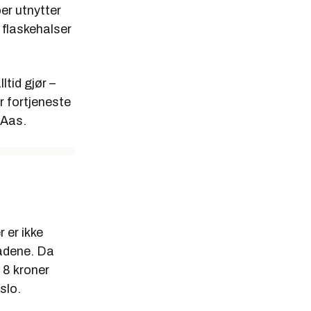
er utnytter
e flaskehalser
tid gjør –
r fortjeneste
 Aas.
 er ikke
rådene. Da
r 8 kroner
slo.