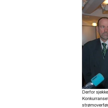
Derfor sjekk
Konkurranset
strømoverfør