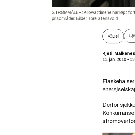
STRØMMÅLER: Kilowattimene har løpt fort i 
prisområder.
Bilde:
Tore Stensvold
Del
Kjetil Malkene
11. jan. 2010 - 1
Flaskehalser 
energiselskap
Derfor sjekk
Konkurranset
strømoverfør