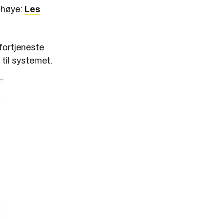
å høye:
Les
fortjeneste
t til systemet.