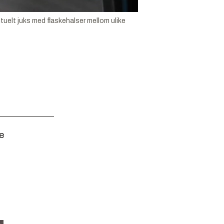
uelt juks med flaskehalser mellom ulike
e