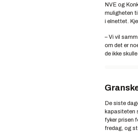
NVE og Konku
muligheten ti
i elnettet.
Kje
– Vi vil samm
om det er noe
de ikke skull
Granske
De siste dage
kapasiteten s
fyker prisen 
fredag, og s