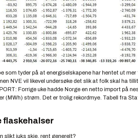
oe som tyder på at energiselskapene har hentet ut mer 
en NVE vil likevel undersøke det slik at folk skal ha tillit 
ORT: Forrige uke hadde Norge en netto import på ne
 (MWh) strøm. Det er trolig rekordmye. Tabell fra Sta
 flaskehalser
 slikt juks skje, rent generelt?