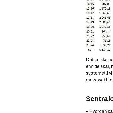
Det er ikke n
enn de skal, m
systemet.IMP
megawattimer
Sentrale
– Hvordan kan