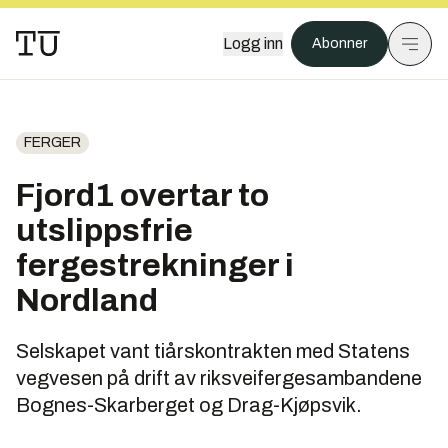
Logg inn
Abonner
FERGER
Fjord1 overtar to
utslippsfrie
fergestrekninger i
Nordland
Selskapet vant tiårskontrakten med Statens
vegvesen på drift av riksveifergesambandene
Bognes-Skarberget og Drag-Kjøpsvik.