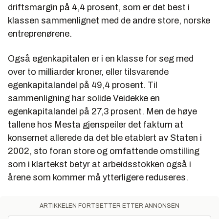
driftsmargin på 4,4 prosent, som er det best i
NCC
3 340
81
2,4 %
klassen sammenlignet med de andre store, norske
Construction
entreprenørene.
Tallene er hentet fra Byggeindustrien
Også egenkapitalen er i en klasse for seg med
over to milliarder kroner, eller tilsvarende
egenkapitalandel på 49,4 prosent. Til
sammenligning har solide Veidekke en
egenkapitalandel på 27,3 prosent. Men de høye
tallene hos Mesta gjenspeiler det faktum at
konsernet allerede da det ble etablert av Staten i
2002, sto foran store og omfattende omstilling
som i klartekst betyr at arbeidsstokken også i
årene som kommer må ytterligere reduseres.
ARTIKKELEN FORTSETTER ETTER ANNONSEN