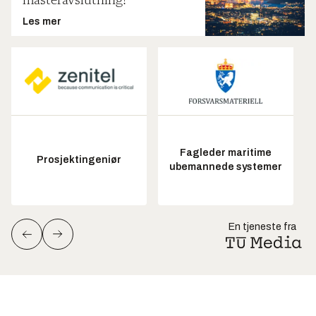
masteravslutning!
Les mer
Fagleder maritime
Prosjektingeniør
ubemannede systemer
En tjeneste fra