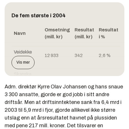
De fem største i 2004
Omsetning
Resultat
Resultat
Navn
(mill. kr)
(mill. kr)
i %
Veidekke
12 933
342
2,6 %
ASA
Vis mer
Skanska
8 447
332
3,9 %
Norge AS
Adm. direktør Kyrre Olav Johansen og hans snaue
3 300 ansatte, gjorde er god jobb i sitt andre
Mesta
5 899
262
4,4 %
driftsår. Men at driftsinntektene sank fra 6,4 mrd i
2003 til 5,9 mrd i fjor, gjorde allikevel ikke større
AF Gruppen
3 744
95
2,6 %
utslag enn at årsresultatet havnet på plussiden
ASA
med pene 217 mill. kroner. Det tilsvarer en