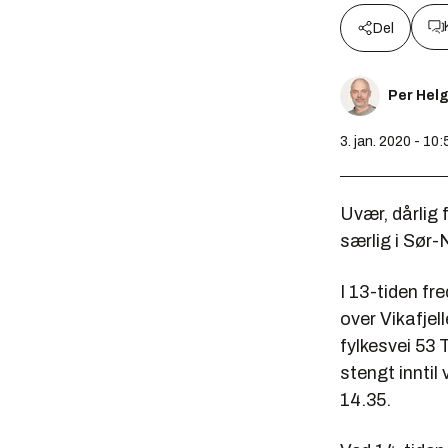
Del
Per Hel
3. jan. 2020 - 10:
Uvær, dårlig 
særlig i Sør-
I 13-tiden fre
over Vikafjel
fylkesvei 53 T
stengt inntil
14.35.