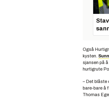
Stav
sann
Også Hurtigr
kysten.
Sunn
sjansen på å 
hurtigrute Po
– Det blåste 
bare-bare å f
Thomas Ege i 