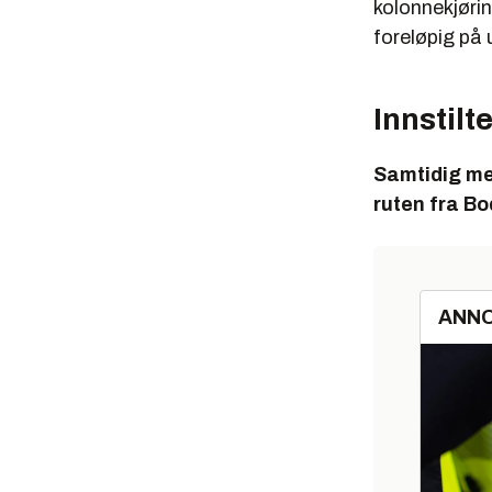
kolonnekjørin
foreløpig på 
Innstilt
Samtidig mel
ruten fra Bo
ANN