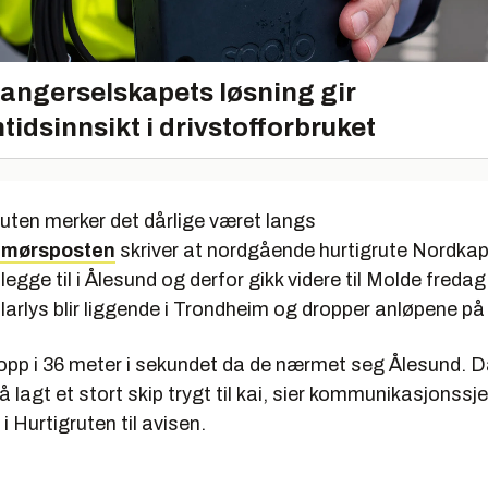
angerselskapets løsning gir
tidsinnsikt i drivstofforbruket
uten merker det dårlige været langs
mørsposten
skriver at nordgående hurtigrute Nordkap
legge til i Ålesund og derfor gikk videre til Molde fred
larlys blir liggende i Trondheim og dropper anløpene på
opp i 36 meter i sekundet da de nærmet seg Ålesund. Da
å lagt et stort skip trygt til kai, sier kommunikasjonssj
Hurtigruten til avisen.