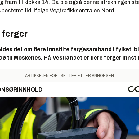
g fram til klokka 14. Da ble også denne strekningen st
ubestemt tid, ifølge Vegtrafikksentralen Nord.
e ferger
des det om flere innstilte fergesamband i fylket, b
dø til Moskenes. På Vestlandet er flere ferger innstil
ARTIKKELEN FORTSETTER ETTER ANNONSEN
ONSØRINNHOLD