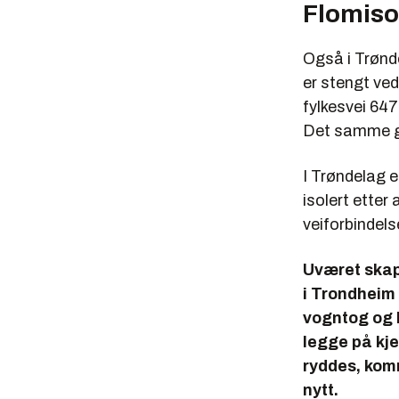
Flomiso
Også i Trønde
er stengt ved
fylkesvei 64
Det samme gj
I Trøndelag 
isolert etter
veiforbindels
Uværet skape
i Trondheim
vogntog og l
legge på kjet
ryddes, komm
nytt.