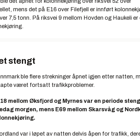
ble det åpnet for kolonnekjøring over riksvei 52 over
let, mens det på E16 over Filefjell er innført kolonnekj
ver 7,5 tonn. På riksvei 9 mellom Hovden og Haukeli er
nekjøring.
let stengt
nnmark ble flere strekninger åpnet igjen etter natten, 
apte været fortsatt trafikkproblemer.
018 mellom Øksfjord og Myrnes var en periode steng
redag morgen, mens E69 mellom Skarsvåg og Nord
lonnekjøring.
Nordland var i løpet av natten delvis åpen for trafikk, der