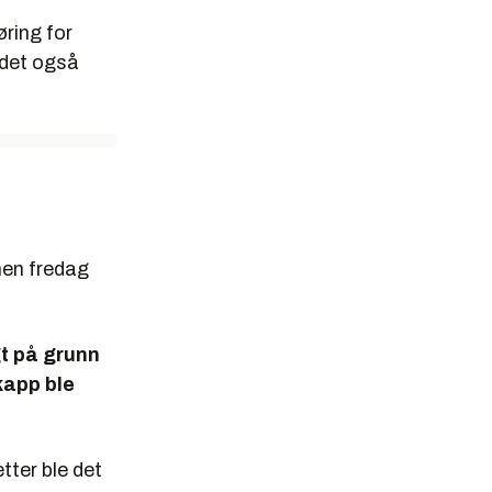
øring for
 det også
men fredag
t på grunn
kapp ble
etter ble det