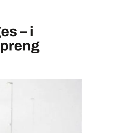
es – i
spreng