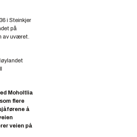
6 i Steinkjer
ndet på
n av uværet.
Høylandet
l
ved Moholtlia
som flere
 sjåførene å
 veien
erer veien på