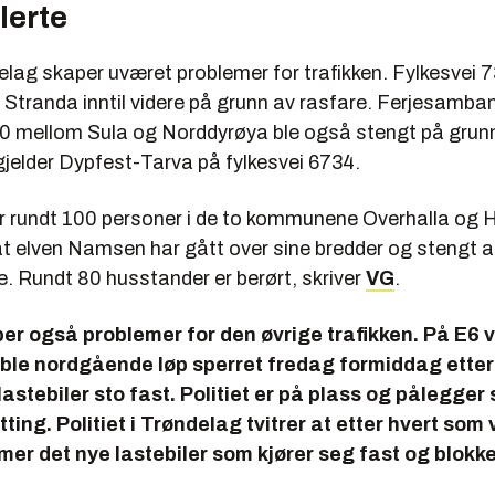
lerte
lag skaper uværet problemer for trafikken. Fylkesvei 73
 Stranda inntil videre på grunn av rasfare. Ferjesamba
70 mellom Sula og Norddyrøya ble også stengt på grun
elder Dypfest-Tarva på fylkesvei 6734.
er rundt 100 personer i de to kommunene Overhalla og 
 at elven Namsen har gått over sine bredder og stengt al
e. Rundt 80 husstander er berørt, skriver
VG
.
r også problemer for den øvrige trafikken. På E6 
 ble nordgående løp sperret fredag formiddag etter
astebiler sto fast. Politiet er på plass og pålegger
ting. Politiet i Trøndelag tvitrer at etter hvert som
er det nye lastebiler som kjører seg fast og blokk