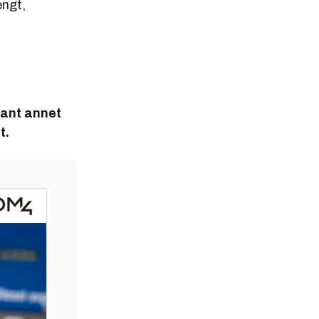
engt,
lant annet
t.