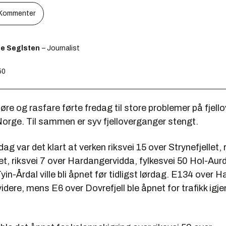
Kommenter
ge Seglsten
– Journalist
50
føre og rasfare førte fredag til store problemer på fjel
Norge. Til sammen er syv fjelloverganger stengt.
dag var det klart at verken riksvei 15 over Strynefjellet, 
let, riksvei 7 over Hardangervidda, fylkesvei 50 Hol-Aurd
yin-Årdal ville bli åpnet før tidligst lørdag. E134 over Hau
 videre, mens E6 over Dovrefjell ble åpnet for trafikk igj