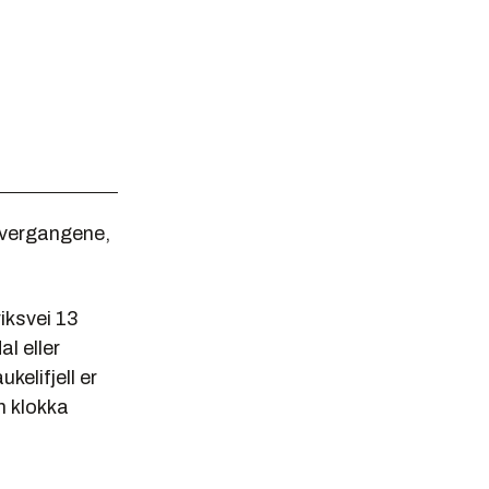
lovergangene,
riksvei 13
al eller
kelifjell er
en klokka