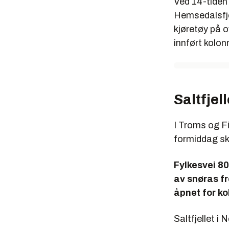
Ved 14-tiden 
Hemsedalsfjel
kjøretøy på o
innført kolon
Saltfjel
I Troms og Fi
formiddag sk
Fylkesvei 8
av snøras f
åpnet for ko
Saltfjellet i 