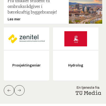
Fra usikker student til
ombruksrådgiver i
bærekraftig byggebransje!
Les mer
Prosjektingeniør
Hydrolog
En tjeneste fra