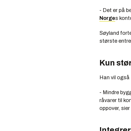
- Det er på b
Norge
s kont
Søyland forte
største entr
Kun stø
Han vil også
- Mindre bygg
råvarer til k
oppover, sier
Integre