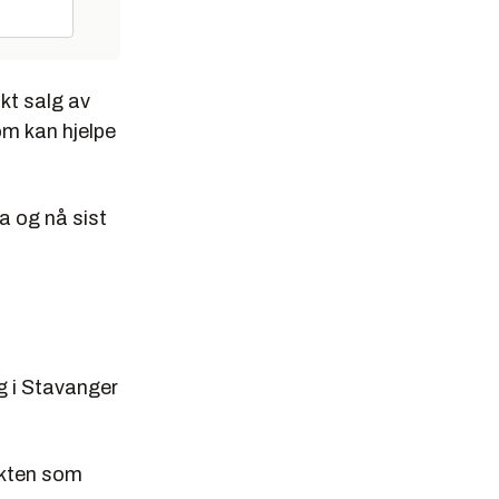
kt salg av
om kan hjelpe
a og nå sist
g i Stavanger
ekten som