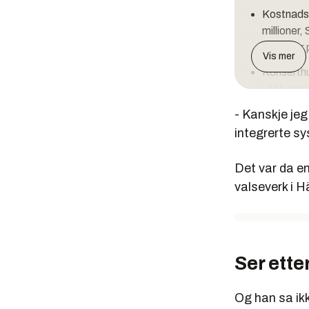
Kostnadsr
millioner,
kroner er 
Vis mer
Konserthu
vil bli s
2 blir des
- Kanskje jeg
gjelder p
integrerte sy
Det blir 
foajé med
Det var da e
valseverk i 
Forprosje
konserthus
Ser etter
Og han sa ik