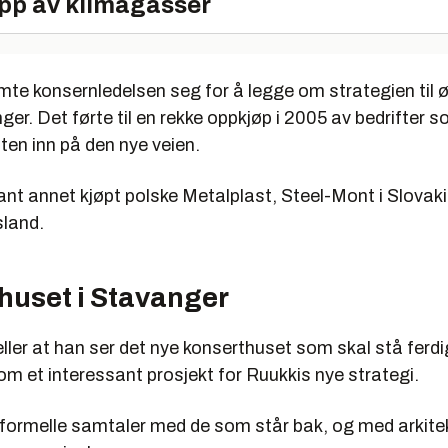
ipp av klimagasser
te konsernledelsen seg for å legge om strategien til ø
er. Det førte til en rekke oppkjøp i 2005 av bedrifter s
ten inn på den nye veien.
ant annet kjøpt polske Metalplast, Steel-Mont i Slovaki
sland.
huset i Stavanger
ller at han ser det nye konserthuset som skal stå ferdi
m et interessant prosjekt for Ruukkis nye strategi.
t uformelle samtaler med de som står bak, og med arkit