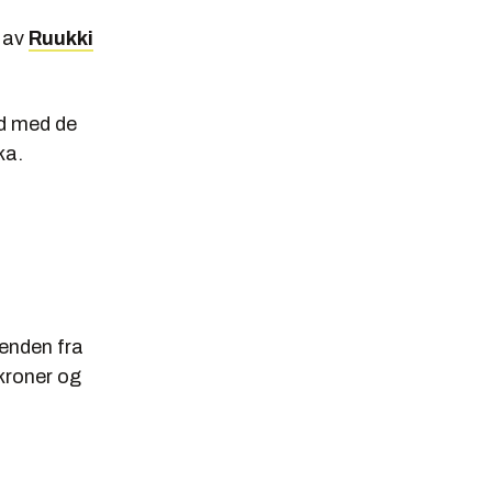
r av
Ruukki
id med de
ka.
jenden fra
 kroner og