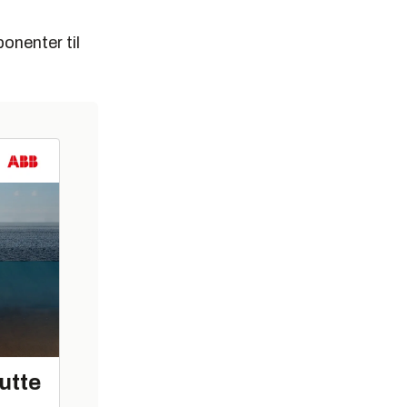
onenter til
utte