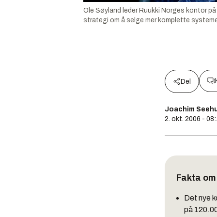
Ole Søyland leder Ruukki Norges kontor på 
strategi om å selge mer komplette systeme
Del
Joachim Seeh
2. okt. 2006 - 08
Fakta om 
Det nye k
på 120.0