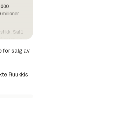
 600
 millioner
stikk. Sal 1
rkester. Sal
år det
e for salg av
takulær
kte Ruukkis
 og