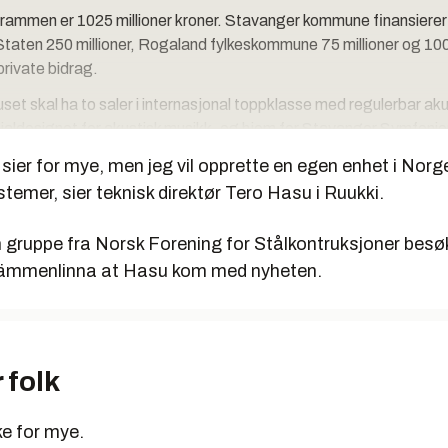
ammen er 1025 millioner kroner. Stavanger kommune finansierer
 Staten 250 millioner, Rogaland fylkeskommune 75 millioner og 100
private bidrag.
set skal ha to saler i internasjonal toppklasse med regulerbar aku
pesialdesignet for akustisk musikk, og hjem for Stavanger Symfonio
ignet for elektronisk forsterket musikk, og vil ha stor fleksibilitet n
 sier for mye, men jeg vil opprette en egen enhet i Norg
ublikumskapasitet og sceniske løsninger.
stemer, sier teknisk direktør Tero Hasu i Ruukki.
også et utendørsamfi med plass til 10.000 mennesker, og en spek
 scene, butikk, kafé, bar og restaurant.
n gruppe fra Norsk Forening for Stålkontruksjoner besø
Hämmenlinna at Hasu kom med nyheten.
ktet skal være ferdig i august 2007, byggestart er høsten 2008,
et skal ferdigstilles i 2011.
 folk
ke for mye.