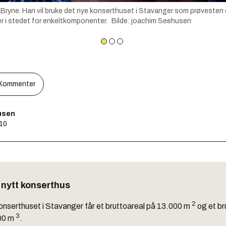
Bryne. Han vil bruke det nye konserthuset i Stavanger som prøvesten 
r i stedet for enkeltkomponenter.
Bilde
:
joachim Seehusen
Kommenter
usen
:10
nytt konserthus
2
onserthuset i Stavanger får et bruttoareal på 13.000 m
og et br
3
00 m
.