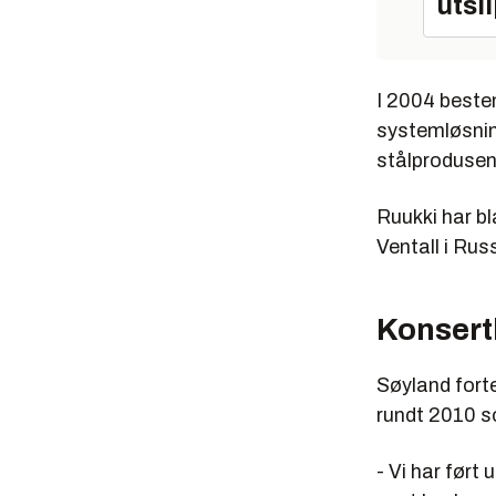
utsl
I 2004 bestem
systemløsning
stålprodusen
Ruukki har bl
Ventall i Rus
Konsert
Søyland forte
rundt 2010 so
- Vi har før