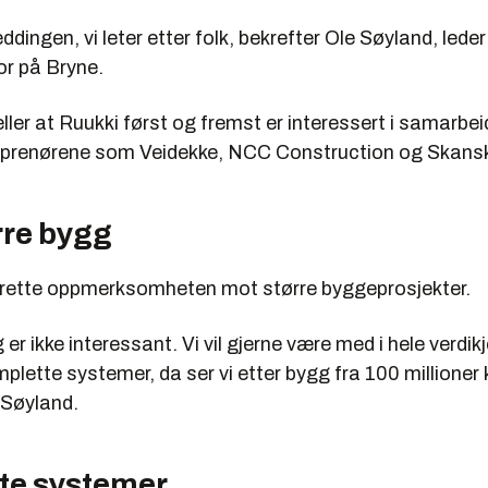
eddingen, vi leter etter folk, bekrefter Ole Søyland, lede
or på Bryne.
ller at Ruukki først og fremst er interessert i samarbe
eprenørene som Veidekke, NCC Construction og Skans
rre bygg
 rette oppmerksomheten mot større byggeprosjekter.
 er ikke interessant. Vi vil gjerne være med i hele verdik
omplette systemer, da ser vi etter bygg fra 100 millioner
 Søyland.
rte systemer