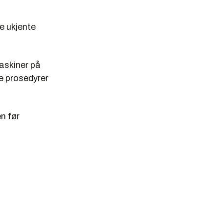
e ukjente
askiner på
te prosedyrer
n før