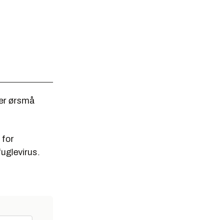
ter ørsmå
 for
fuglevirus.