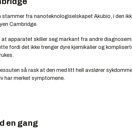
bridge
 stammer fra nanoteknologiselskapet Akubio, i den ikk
byen Cambridge.
r at apparatet skiller seg markant fra andre diagnosem
te fordi det ikke trenger dyre kjemikalier og kompliser
rukes.
essuten så rask at den med litt hell avslører sykdomme
lv har merket symptomene.
d en gang