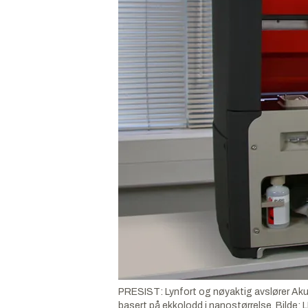
PRESIST: Lynfort og nøyaktig avslører Aku
basert på ekkolodd i nanostørrelse.
Bilde: