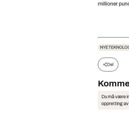
millioner pund
NYETEKNOLO
Del
Komme
Du må være in
oppretting av