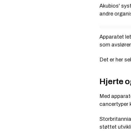
Akubios' syst
andre organis
Apparatet let
som avslører
Det er her se
Hjerte o
Med apparate
cancertyper 
Storbritanni
støttet utvik