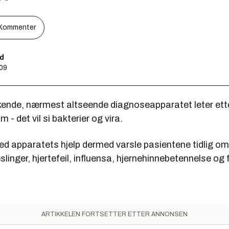
Kommenter
ld
:09
rkende, nærmest altseende diagnoseapparatet leter et
m - det vil si bakterier og vira.
d apparatets hjelp dermed varsle pasientene tidlig om
inger, hjertefeil, influensa, hjernehinnebetennelse og 
ARTIKKELEN FORTSETTER ETTER ANNONSEN