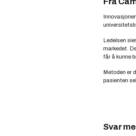
Fra Cam
Innovasjonen
universitets
Ledelsen sie
markedet. Det
får å kunne b
Metoden er d
pasienten se
Svar me