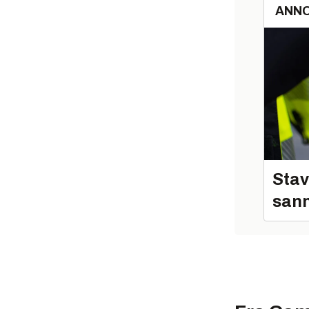
ANN
Stav
sann