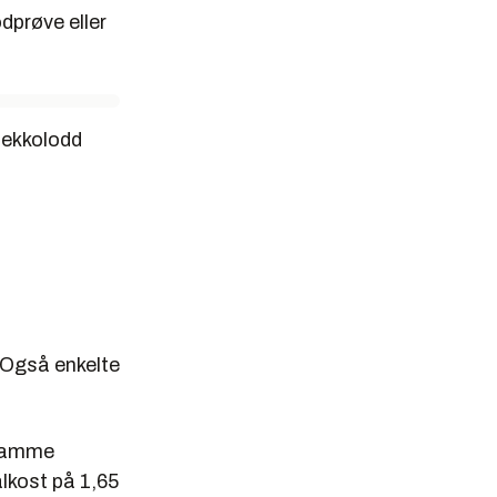
dprøve eller
r ekkolodd
 Også enkelte
gramme
alkost på 1,65