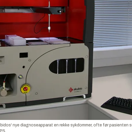
bidos' nye diagnoseapparat en rekke sykdommer, ofte før pasienten s
LPS