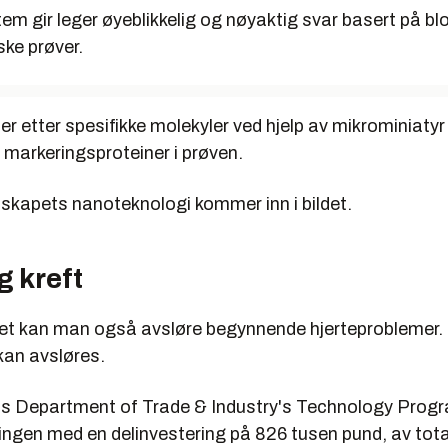
em gir leger øyeblikkelig og nøyaktig svar basert på blo
ke prøver.
er etter spesifikke molekyler ved hjelp av mikrominiaty
 markeringsproteiner i prøven.
lskapets nanoteknologi kommer inn i bildet.
g kreft
t kan man også avsløre begynnende hjerteproblemer.
kan avsløres.
as Department of Trade & Industry's Technology Pro
lingen med en delinvestering på 826 tusen pund, av tot