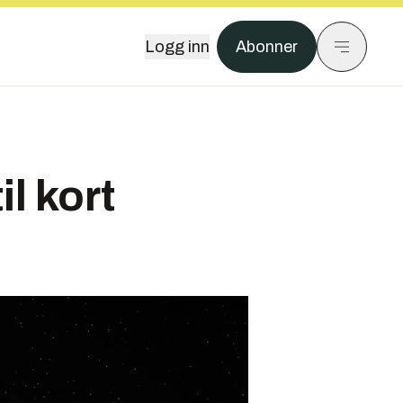
Logg inn
Abonner
l kort