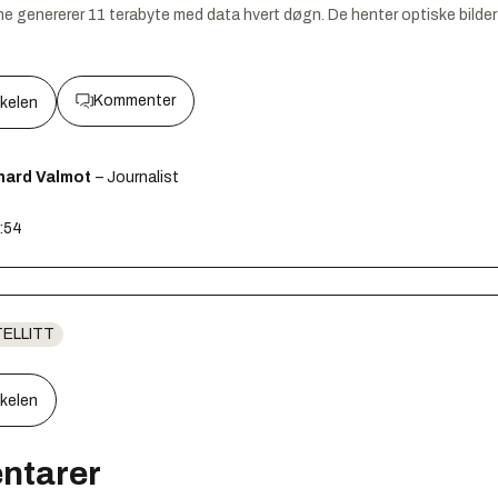
e genererer 11 terabyte med data hvert døgn. De henter optiske bilder a
Kommenter
kkelen
hard Valmot
– Journalist
3:54
ELLITT
kkelen
ntarer