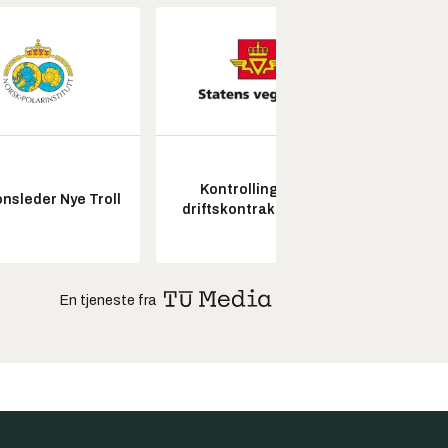
Kontrollingeniør
Senio
nsleder Nye Troll
driftskontrakt elektro
konstr
En tjeneste fra