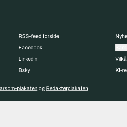
RSS-feed forside
Nyhe
Facebook
Samt
Linkedin
Vilkå
Bsky
KI-re
varsom-plakaten
og
Redaktørplakaten