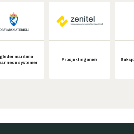
gleder maritime
Prosjektingeniør
Seksjo
annede systemer