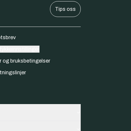
Tips oss
tsbrev
ykkeinnstillinger
r og bruksbetingelser
tningslinjer