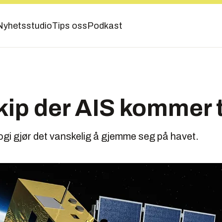
Nyhetsstudio
Tips oss
Podkast
kip der AIS kommer ti
logi gjør det vanskelig å gjemme seg på havet.