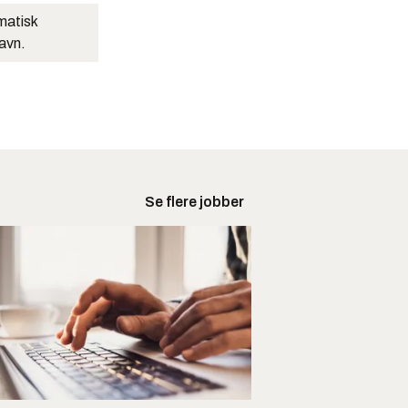
matisk
navn.
Se flere jobber