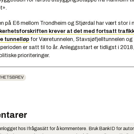
t».
en på E6 mellom Trondheim og Stjørdal har vært stor i
kerhetsforskriften krever at det med fortsatt trafi
e tunnelløp
for Væretunnelen, Stavsjøfjelltunnelen og 
erioden er satt til to år. Anleggsstart er tidligst i 2018
litiske prioriteringer.
YHETSBREV
ntarer
nlogget hos Ifrågasätt for å kommentere. Bruk BankID for auto