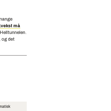
 mange
kkvekst må
Helltunnelen.
, og det
matisk