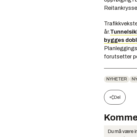
Reitankrysse
Trafikkvekst
år.
Tunnelsik
bygges dobl
Planleggingsp
forutsetter po
NYHETER
N
Del
Komme
Du må være in