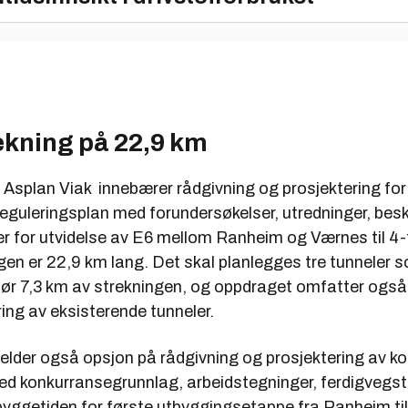
ekning på 22,9 km
 Asplan Viak innebærer rådgivning og prosjektering for
eguleringsplan med forundersøkelser, utredninger, besk
 for utvidelse av E6 mellom Ranheim og Værnes til 4-f
en er 22,9 km lang. Det skal planlegges tre tunneler s
r 7,3 km av strekningen, og oppdraget omfatter også 
ering av eksisterende tunneler.
elder også opsjon på rådgivning og prosjektering av k
d konkurransegrunnlag, arbeidstegninger, ferdigvegs
byggetiden for første utbyggingsetappe fra Ranheim til