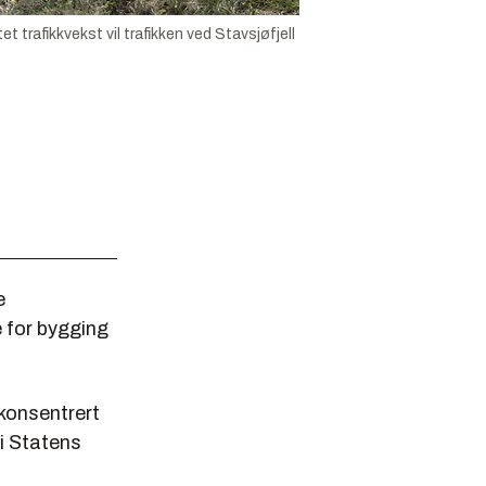
t trafikkvekst vil trafikken ved Stavsjøfjell
e
e for bygging
 konsentrert
 i Statens