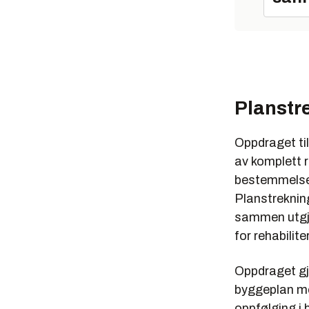
Planstr
Oppdraget til
av komplett r
bestemmelser
Planstrekning
sammen utgjø
for rehabilit
Oppdraget gj
byggeplan me
oppfølging i 