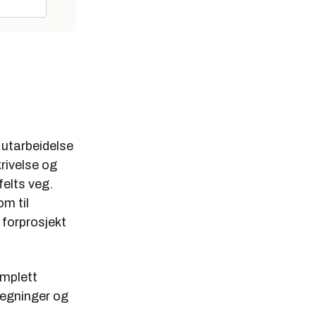
 utarbeidelse
rivelse og
elts veg.
om til
forprosjekt
omplett
tegninger og