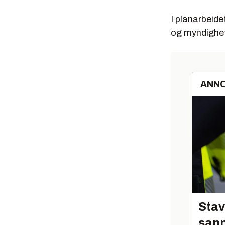
I planarbeid
og myndighe
ANN
Stav
sann