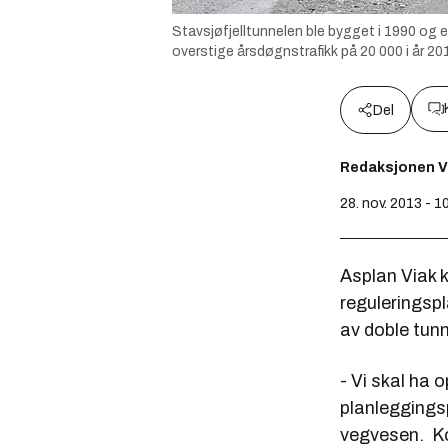
Stavsjøfjelltunnelen ble bygget i 1990 og er 
overstige årsdøgnstrafikk på 20 000 i år 2
Del
Redaksjonen V
28. nov. 2013 - 1
Asplan Viak k
reguleringspl
av doble tunn
- Vi skal ha 
planleggingsp
vegvesen. Ko