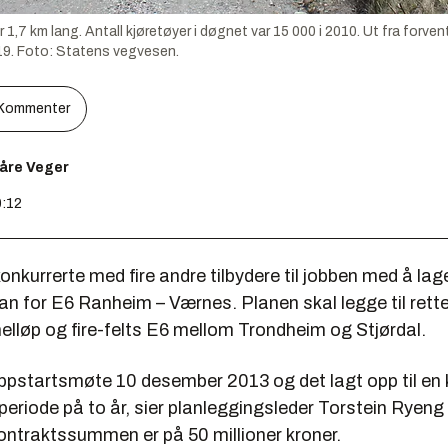
1,7 km lang. Antall kjøretøyer i døgnet var 15 000 i 2010. Ut fra forvente
019. Foto: Statens vegvesen.
Kommenter
åre Veger
0:12
onkurrerte med fire andre tilbydere til jobben med å lag
an for E6 Ranheim – Værnes. Planen skal legge til rett
elløp og fire-felts E6 mellom Trondheim og Stjørdal.
oppstartsmøte 10 desember 2013 og det lagt opp til en
eriode på to år, sier planleggingsleder Torstein Ryeng
ntraktssummen er på 50 millioner kroner.