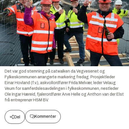
Det var god stemning på catwalken da Vegvesenet og
Fylkeskommunen arrangerte markering fredag. Prosjektleder
Einar Hovland (f.v.), askvollordfører Frida Melvær, leder Velaug
Veum for samferdslesavdelingen i fylkeskommunen, nestleder
Ole Ingar Hæreid, fjalerordfører Arve Helle og Anthon van der Elst
frå entreprenør HSM BV.
Kommenter
Del