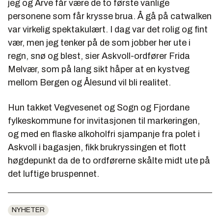
jeg og Arve får være de to første vanlige
personene som får krysse brua. Å gå på catwalken
var virkelig spektakulært. I dag var det rolig og fint
vær, men jeg tenker på de som jobber her ute i
regn, snø og blest, sier Askvoll-ordfører Frida
Melvær, som på lang sikt håper at en kystveg
mellom Bergen og Ålesund vil bli realitet.
Hun takket Vegvesenet og Sogn og Fjordane
fylkeskommune for invitasjonen til markeringen,
og med en flaske alkoholfri sjampanje fra polet i
Askvoll i bagasjen, fikk brukryssingen et flott
høgdepunkt da de to ordførerne skålte midt ute på
det luftige bruspennet.
NYHETER