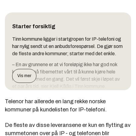
Starter forsiktig
Tinn kommune ligger i startgropen for IP-telefoni og
har nylig sendt ut en anbudsforespørsel. De gjør som
de fleste andre kommuner; starter med det enkle.
– En av grunnene er at vi foreløpig ikke har god nok
kapasitet på fibernettet vårt til å kunne kjøre hele
Vis mer
kommunen med en gang. Det vil først skje i løpet av
et par års tid, sier Kjell Kålås i Tinn kommune.
Tinn kommunes forespørsel gjelder sentral
Telenor har allerede en lang rekke norske
maskinvare, programvare og eventuelt IP-telefoner
kommuner på kundelisten for IP-telefoni.
der dagens ISDN-apparater ikke kan gjenbrukes i
det nye systemet. Budsjettrammen ligger på 1,3
De fleste av disse leveransene er kun en flytting av
millioner kroner eksklusive moms.
summetonen over på IP - og telefonen blir