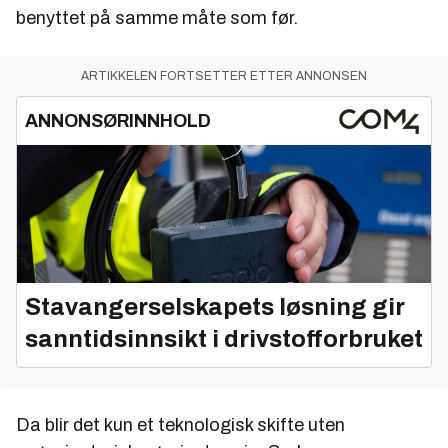
– Hvorvidt eksisterende telefonsentraler skal
benyttet på samme måte som før.
oppgraderes til IP eller byttes helt ut, har vi stilt åpent
i forespørselen. Men vår sentral er fra 1995, så min
umiddelbare følelse er at den nok er moden for
ARTIKKELEN FORTSETTER ETTER ANNONSEN
utskifting, sier Kålås.
ANNONSØRINNHOLD
Stavangerselskapets løsning gir
sanntidsinnsikt i drivstofforbruket
Da blir det kun et teknologisk skifte uten