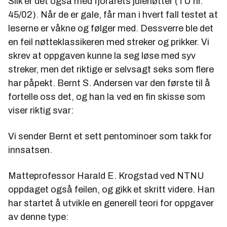
Slik er det også med fjorårets julenøtter (TU nr.
45/02). Når de er gale, får man i hvert fall testet at
leserne er våkne og følger med. Dessverre ble det
en feil nøtteklassikeren med streker og prikker. Vi
skrev at oppgaven kunne la seg løse med syv
streker, men det riktige er selvsagt seks som flere
har påpekt.
Bernt S. Andersen
var den første til å
fortelle oss det, og han la ved en fin skisse som
viser riktig svar:
Vi sender Bernt et sett pentominoer som takk for
innsatsen.
Matteprofessor
Harald E. Krogstad
ved NTNU
oppdaget også feilen, og gikk et skritt videre. Han
har startet å utvikle en generell teori for oppgaver
av denne type: