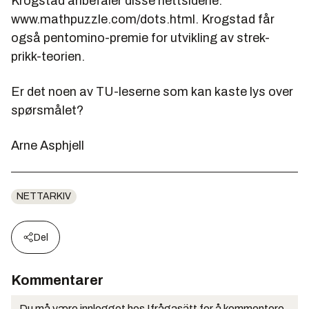
Krogstad anbefaler disse nettsidene:
www.mathpuzzle.com/dots.html. Krogstad får
også pentomino-premie for utvikling av strek-
prikk-teorien.
Er det noen av TU-leserne som kan kaste lys over
spørsmålet?
Arne Asphjell
NETTARKIV
Del
Kommentarer
Du må være innlogget hos Ifrågasätt for å kommentere.